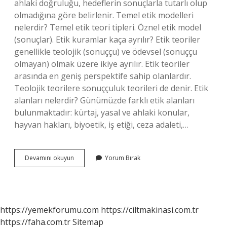
ahlaki doğruluğu, hedeflerin sonuçlarla tutarlı olup
olmadığına göre belirlenir. Temel etik modelleri
nelerdir? Temel etik teori tipleri. Öznel etik model
(sonuçlar). Etik kuramlar kaça ayrılır? Etik teoriler
genellikle teolojik (sonuççu) ve ödevsel (sonuççu
olmayan) olmak üzere ikiye ayrılır. Etik teoriler
arasında en geniş perspektife sahip olanlardır.
Teolojik teorilere sonuççuluk teorileri de denir. Etik
alanları nelerdir? Günümüzde farklı etik alanları
bulunmaktadır: kürtaj, yasal ve ahlaki konular,
hayvan hakları, biyoetik, iş etiği, ceza adaleti,…
Etik
Devamını okuyun
Yorum Bırak
Tipleri
Nelerdir
https://yemekforumu.com
https://ciltmakinasi.com.tr
https://faha.com.tr
Sitemap