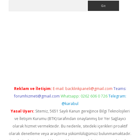
Arama
giriş
Reklam ve İletişim:
E-mail:
backlinkpaneli@gmail.com
Teams:
forumhizmeti@gmail.com
Whatsapp: 0262 606 0 726
Telegram:
@karabul
Yasal Uyarı:
Sitemiz, 5651 Sayılı Kanun gereğince Bilgi Teknolojileri
ve İletişim Kurumu (BTK) tarafından onaylanmış bir Yer Sağlayıcı
olarak hizmet vermektedir. Bu nedenle, sitedeki içerikleri proaktif
olarak denetleme veya araştırma yükümlülüğümüz bulunmamaktadır.