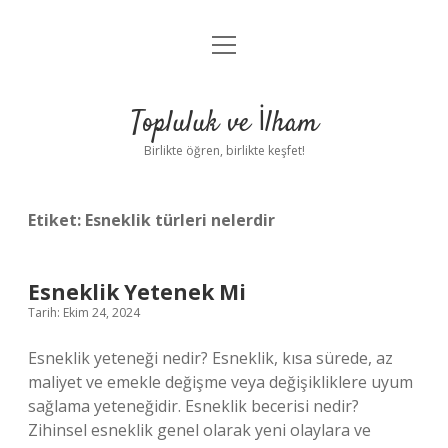
menüyü
Anasayfa
aç
Gizlilik Politikası
Topluluk ve İlham
Yasal Uyarı
Birlikte öğren, birlikte keşfet!
Hakkımızda
Etiket:
Esneklik türleri nelerdir
Esneklik Yetenek Mi
Tarih: Ekim 24, 2024
Esneklik yeteneği nedir? Esneklik, kısa sürede, az
maliyet ve emekle değişme veya değişikliklere uyum
sağlama yeteneğidir. Esneklik becerisi nedir?
Zihinsel esneklik genel olarak yeni olaylara ve