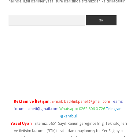
halinde, ilgili içerikler yasal süre içerisinde sitemizden kaldırılacaktır.
Arama
giriş
Reklam ve İletişim:
E-mail:
backlinkpaneli@gmail.com
Teams:
forumhizmeti@gmail.com
Whatsapp: 0262 606 0 726
Telegram:
@karabul
Yasal Uyarı:
Sitemiz, 5651 Sayılı Kanun gereğince Bilgi Teknolojileri
ve İletişim Kurumu (BTK) tarafından onaylanmış bir Yer Sağlayıcı