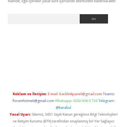
halinde, ilgili içerikler yasal süre içerisinde sitemizden kaldırılacaktır.
Arama
giriş
Reklam ve İletişim:
E-mail:
backlinkpaneli@gmail.com
Teams:
forumhizmeti@gmail.com
Whatsapp: 0262 606 0 726
Telegram:
@karabul
Yasal Uyarı:
Sitemiz, 5651 Sayılı Kanun gereğince Bilgi Teknolojileri
ve İletişim Kurumu (BTK) tarafından onaylanmış bir Yer Sağlayıcı