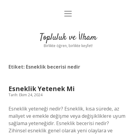
menüyü
Anasayfa
aç
Gizlilik Politikası
Topluluk ve İlham
Yasal Uyarı
Birlikte öğren, birlikte keşfet!
Hakkımızda
Etiket:
Esneklik becerisi nedir
Esneklik Yetenek Mi
Tarih: Ekim 24, 2024
Esneklik yeteneği nedir? Esneklik, kısa sürede, az
maliyet ve emekle değişme veya değişikliklere uyum
sağlama yeteneğidir. Esneklik becerisi nedir?
Zihinsel esneklik genel olarak yeni olaylara ve