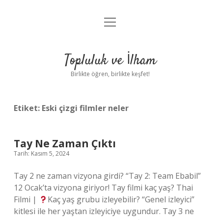
menüyü
Anasayfa
aç
Gizlilik Politikası
Topluluk ve İlham
Yasal Uyarı
Birlikte öğren, birlikte keşfet!
Hakkımızda
Etiket:
Eski çizgi filmler neler
Tay Ne Zaman Çıktı
Tarih: Kasım 5, 2024
Tay 2 ne zaman vizyona girdi? “Tay 2: Team Ebabil”
12 Ocak’ta vizyona giriyor! Tay filmi kaç yaş? Thai
Filmi |
Kaç yaş grubu izleyebilir? “Genel izleyici”
kitlesi ile her yaştan izleyiciye uygundur. Tay 3 ne