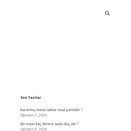
Sidebar
Son Yazılar
pia bella casino giriş
Kararmış metal takılar nasıl parlatılır ?
Ağustos 7, 2026
Bir insan kaç derece suda duş alır ?
Ağustos 6, 2026