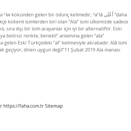
kökünden gelen bir ödünç kelimedir, ˀaˁlā أَعْلَى “daha
kçe kökenli isimlerden biri olan “Ala” ismi ülkemizde sadece
 sıra dışı bir isim arayanlar için iyi bir alternatiftir. Eski
eya belirsiz renkte, benekli” anlamına gelen “ala”
a gelen Eski Türkçedeki “al” kelimesiyle akrabadır. Alâ ismi
arak geçiyor, dinen uygun değil”11 Şubat 2019 Ala manası
r
https://faha.com.tr
Sitemap