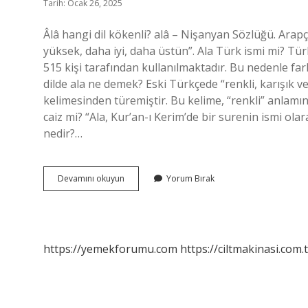
Tarih: Ocak 26, 2025
Âlâ hangi dil kökenli? alâ – Nişanyan Sözlüğü. Arapça ˁlw 
yüksek, daha iyi, daha üstün”. Ala Türk ismi mi? Tür
515 kişi tarafından kullanılmaktadır. Bu nedenle farklı,
dilde ala ne demek? Eski Türkçede “renkli, karışık v
kelimesinden türemiştir. Bu kelime, “renkli” anlamın
caiz mi? “Ala, Kur’an-ı Kerim’de bir surenin ismi ol
nedir?…
Ala
Devamını okuyun
Yorum Bırak
Ne
Demek
Kökeni
https://yemekforumu.com
https://ciltmakinasi.com.t