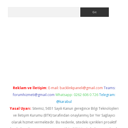
Arama
sino giriş
Reklam ve İletişim:
E-mail:
backlinkpaneli@gmail.com
Teams:
forumhizmeti@gmail.com
Whatsapp: 0262 606 0 726
Telegram:
@karabul
Yasal Uyarı:
Sitemiz, 5651 Sayılı Kanun gereğince Bilgi Teknolojileri
ve İletişim Kurumu (BTK) tarafından onaylanmış bir Yer Sağlayıcı
olarak hizmet vermektedir. Bu nedenle, sitedeki içerikleri proaktif