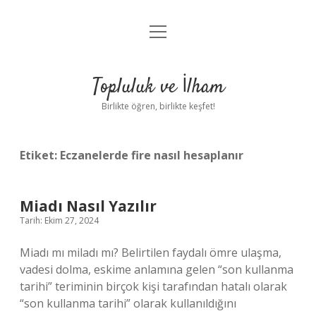
menüyü
Anasayfa
aç
Gizlilik Politikası
Topluluk ve İlham
Yasal Uyarı
Birlikte öğren, birlikte keşfet!
Hakkımızda
Etiket:
Eczanelerde fire nasıl hesaplanır
Miadı Nasıl Yazılır
Tarih: Ekim 27, 2024
Miadı mı miladı mı? Belirtilen faydalı ömre ulaşma,
vadesi dolma, eskime anlamına gelen “son kullanma
tarihi” teriminin birçok kişi tarafından hatalı olarak
“son kullanma tarihi” olarak kullanıldığını