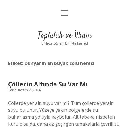
menüyü
Anasayfa
aç
Gizlilik Politikası
Topluluk ve İlham
Yasal Uyarı
Birlikte öğren, birlikte keşfet!
Hakkımızda
Etiket:
Dünyanın en büyük çölü neresi
Çöllerin Altında Su Var Mı
Tarih: Kasım 7, 2024
Çöllerde yer altı suyu var mı? Tüm çöllerde yeraltı
suyu bulunur. Yüzeye yakın bölgelerde su
buharlaşma yoluyla kaybolur. Alt tabaka nispeten
kuru olsa da, daha az geçirgen tabakalarla çevrili su