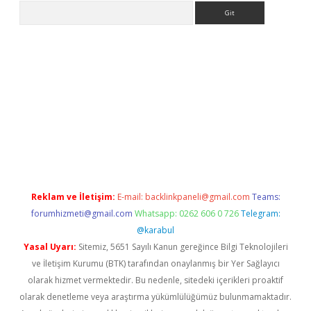
Arama
giriş
Reklam ve İletişim:
E-mail:
backlinkpaneli@gmail.com
Teams:
forumhizmeti@gmail.com
Whatsapp: 0262 606 0 726
Telegram:
@karabul
Yasal Uyarı:
Sitemiz, 5651 Sayılı Kanun gereğince Bilgi Teknolojileri
ve İletişim Kurumu (BTK) tarafından onaylanmış bir Yer Sağlayıcı
olarak hizmet vermektedir. Bu nedenle, sitedeki içerikleri proaktif
olarak denetleme veya araştırma yükümlülüğümüz bulunmamaktadır.