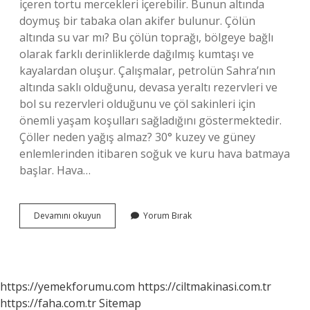
içeren tortu mercekleri içerebilir. Bunun altında
doymuş bir tabaka olan akifer bulunur. Çölün
altında su var mı? Bu çölün toprağı, bölgeye bağlı
olarak farklı derinliklerde dağılmış kumtaşı ve
kayalardan oluşur. Çalışmalar, petrolün Sahra’nın
altında saklı olduğunu, devasa yeraltı rezervleri ve
bol su rezervleri olduğunu ve çöl sakinleri için
önemli yaşam koşulları sağladığını göstermektedir.
Çöller neden yağış almaz? 30° kuzey ve güney
enlemlerinden itibaren soğuk ve kuru hava batmaya
başlar. Hava…
Çöllerin
Devamını okuyun
Yorum Bırak
Altında
Su
Var
Mı
https://yemekforumu.com
https://ciltmakinasi.com.tr
https://faha.com.tr
Sitemap