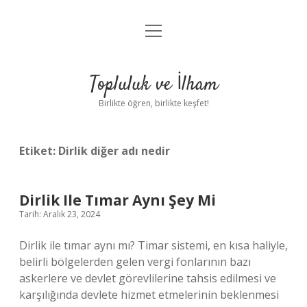
menüyü
Anasayfa
aç
Gizlilik Politikası
Topluluk ve İlham
Yasal Uyarı
Birlikte öğren, birlikte keşfet!
Hakkımızda
Etiket:
Dirlik diğer adı nedir
Dirlik Ile Tımar Aynı Şey Mi
Tarih: Aralık 23, 2024
Dirlik ile tımar aynı mı? Timar sistemi, en kısa haliyle,
belirli bölgelerden gelen vergi fonlarının bazı
askerlere ve devlet görevlilerine tahsis edilmesi ve
karşılığında devlete hizmet etmelerinin beklenmesi