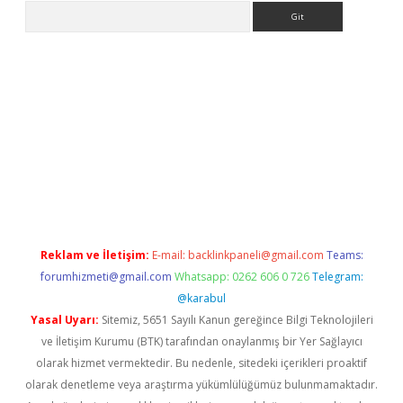
Arama
giriş
Reklam ve İletişim:
E-mail:
backlinkpaneli@gmail.com
Teams:
forumhizmeti@gmail.com
Whatsapp: 0262 606 0 726
Telegram:
@karabul
Yasal Uyarı:
Sitemiz, 5651 Sayılı Kanun gereğince Bilgi Teknolojileri
ve İletişim Kurumu (BTK) tarafından onaylanmış bir Yer Sağlayıcı
olarak hizmet vermektedir. Bu nedenle, sitedeki içerikleri proaktif
olarak denetleme veya araştırma yükümlülüğümüz bulunmamaktadır.