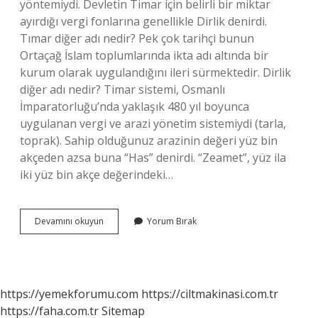
yöntemiydi. Devletin Timar için belirli bir miktar
ayırdığı vergi fonlarına genellikle Dirlik denirdi.
Tımar diğer adı nedir? Pek çok tarihçi bunun
Ortaçağ İslam toplumlarında ikta adı altında bir
kurum olarak uygulandığını ileri sürmektedir. Dirlik
diğer adı nedir? Timar sistemi, Osmanlı
İmparatorluğu’nda yaklaşık 480 yıl boyunca
uygulanan vergi ve arazi yönetim sistemiydi (tarla,
toprak). Sahip olduğunuz arazinin değeri yüz bin
akçeden azsa buna “Has” denirdi. “Zeamet”, yüz ila
iki yüz bin akçe değerindeki…
Dirlik
Devamını okuyun
Yorum Bırak
Ile
Tımar
Aynı
Şey
Mi
https://yemekforumu.com
https://ciltmakinasi.com.tr
https://faha.com.tr
Sitemap