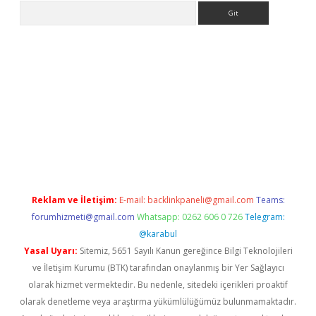
Arama
giriş
Reklam ve İletişim:
E-mail:
backlinkpaneli@gmail.com
Teams:
forumhizmeti@gmail.com
Whatsapp: 0262 606 0 726
Telegram:
@karabul
Yasal Uyarı:
Sitemiz, 5651 Sayılı Kanun gereğince Bilgi Teknolojileri
ve İletişim Kurumu (BTK) tarafından onaylanmış bir Yer Sağlayıcı
olarak hizmet vermektedir. Bu nedenle, sitedeki içerikleri proaktif
olarak denetleme veya araştırma yükümlülüğümüz bulunmamaktadır.