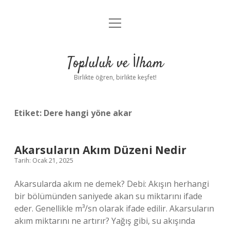
menüyü
Anasayfa
aç
Gizlilik Politikası
Topluluk ve İlham
Yasal Uyarı
Birlikte öğren, birlikte keşfet!
Hakkımızda
Etiket:
Dere hangi yöne akar
Akarsuların Akım Düzeni Nedir
Tarih: Ocak 21, 2025
Akarsularda akım ne demek? Debi: Akışın herhangi
bir bölümünden saniyede akan su miktarını ifade
eder. Genellikle m³/sn olarak ifade edilir. Akarsuların
akım miktarını ne artırır? Yağış gibi, su akışında