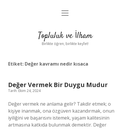
menüyü
Anasayfa
aç
Gizlilik Politikası
Topluluk ve İlham
Yasal Uyarı
Birlikte öğren, birlikte keşfet!
Hakkımızda
Etiket:
Değer kavramı nedir kısaca
Değer Vermek Bir Duygu Mudur
Tarih: Ekim 24, 2024
Değer vermek ne anlama gelir? Takdir etmek; o
kişiye inanmak, ona özgüven kazandırmak, onun
iyiliğini ve başarısını istemek, yaşam kalitesinin
artmasına katkıda bulunmak demektir. Değer