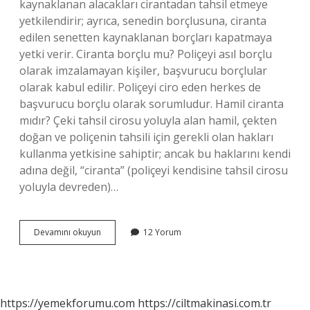
kaynaklanan alacakları cirantadan tahsil etmeye
yetkilendirir; ayrıca, senedin borçlusuna, ciranta
edilen senetten kaynaklanan borçları kapatmaya
yetki verir. Ciranta borçlu mu? Poliçeyi asıl borçlu
olarak imzalamayan kişiler, başvurucu borçlular
olarak kabul edilir. Poliçeyi ciro eden herkes de
başvurucu borçlu olarak sorumludur. Hamil ciranta
mıdır? Çeki tahsil cirosu yoluyla alan hamil, çekten
doğan ve poliçenin tahsili için gerekli olan hakları
kullanma yetkisine sahiptir; ancak bu haklarını kendi
adına değil, “ciranta” (poliçeyi kendisine tahsil cirosu
yoluyla devreden)…
Ciranta
Devamını okuyun
12 Yorum
Mı
Ciranta
Mı
https://yemekforumu.com
https://ciltmakinasi.com.tr