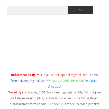
Arama
giriş
Reklam ve İletişim:
E-mail:
backlinkpaneli@gmail.com
Teams:
forumhizmeti@gmail.com
Whatsapp: 0262 606 0 726
Telegram:
@karabul
Yasal Uyarı:
Sitemiz, 5651 Sayılı Kanun gereğince Bilgi Teknolojileri
ve İletişim Kurumu (BTK) tarafından onaylanmış bir Yer Sağlayıcı
olarak hizmet vermektedir. Bu nedenle, sitedeki içerikleri proaktif