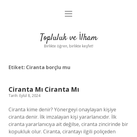
menüyü
Anasayfa
aç
Gizlilik Politikası
Topluluk ve İlham
Yasal Uyarı
Birlikte öğren, birlikte keşfet!
Hakkımızda
Etiket:
Ciranta borçlu mu
Ciranta Mı Ciranta Mı
Tarih: Eylül 8, 2024
Ciranta kime denir? Yönergeyi onaylayan kişiye
ciranta denir. İlk imzalayan kişi yararlanıcıdır. İlk
ciranta yararlanıcıya ait değilse, ciranta zincirinde bir
kopukluk olur. Ciranta, cirantayı ilgili poliçeden