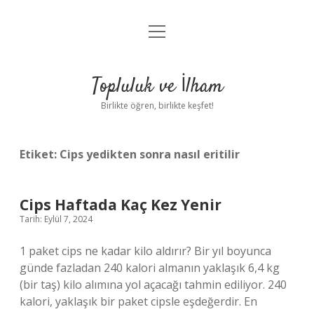
menüyü
Anasayfa
aç
Gizlilik Politikası
Topluluk ve İlham
Yasal Uyarı
Birlikte öğren, birlikte keşfet!
Hakkımızda
Etiket:
Cips yedikten sonra nasıl eritilir
Cips Haftada Kaç Kez Yenir
Tarih: Eylül 7, 2024
1 paket cips ne kadar kilo aldırır? Bir yıl boyunca
günde fazladan 240 kalori almanın yaklaşık 6,4 kg
(bir taş) kilo alımına yol açacağı tahmin ediliyor. 240
kalori, yaklaşık bir paket cipsle eşdeğerdir. En