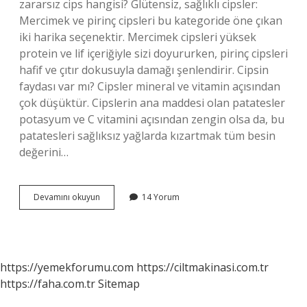
zararsız cips hangisi? Glütensiz, sağlıklı cipsler:
Mercimek ve pirinç cipsleri bu kategoride öne çıkan
iki harika seçenektir. Mercimek cipsleri yüksek
protein ve lif içeriğiyle sizi doyururken, pirinç cipsleri
hafif ve çıtır dokusuyla damağı şenlendirir. Cipsin
faydası var mı? Cipsler mineral ve vitamin açısından
çok düşüktür. Cipslerin ana maddesi olan patatesler
potasyum ve C vitamini açısından zengin olsa da, bu
patatesleri sağlıksız yağlarda kızartmak tüm besin
değerini…
Cips
Devamını okuyun
14 Yorum
Haftada
Kaç
Kez
Yenir
https://yemekforumu.com
https://ciltmakinasi.com.tr
https://faha.com.tr
Sitemap