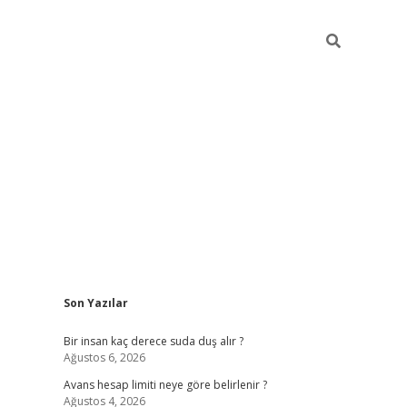
Sidebar
Son Yazılar
pia bella casino giriş
Bir insan kaç derece suda duş alır ?
Ağustos 6, 2026
Avans hesap limiti neye göre belirlenir ?
Ağustos 4, 2026