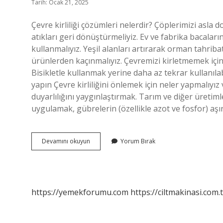
Tarih: Ocak 21, 2025
Çevre kirliliği çözümleri nelerdir? Çöplerimizi asla 
atıkları geri dönüştürmeliyiz. Ev ve fabrika bacaların
kullanmalıyız. Yeşil alanları artırarak orman tahrib
ürünlerden kaçınmalıyız. Çevremizi kirletmemek için 
Bisikletle kullanmak yerine daha az tekrar kullanılab
yapın Çevre kirliliğini önlemek için neler yapmalıyız
duyarlılığını yaygınlaştırmak. Tarım ve diğer üreti
uygulamak, gübrelerin (özellikle azot ve fosfor) aşı
Çevre
Devamını okuyun
Yorum Bırak
Kirliliği
Ve
Çözüm
Yolları
Nelerdir
https://yemekforumu.com
https://ciltmakinasi.com.t