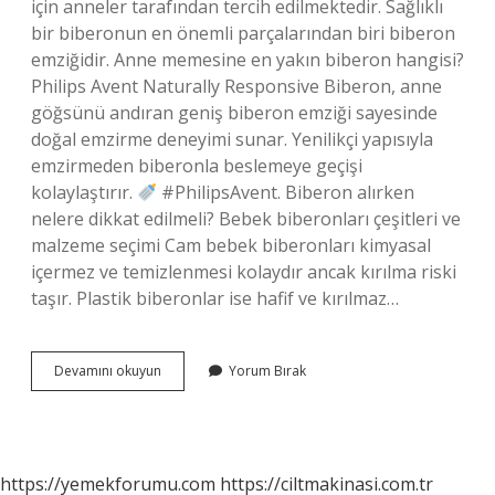
için anneler tarafından tercih edilmektedir. Sağlıklı
bir biberonun en önemli parçalarından biri biberon
emziğidir. Anne memesine en yakın biberon hangisi?
Philips Avent Naturally Responsive Biberon, anne
göğsünü andıran geniş biberon emziği sayesinde
doğal emzirme deneyimi sunar. Yenilikçi yapısıyla
emzirmeden biberonla beslemeye geçişi
kolaylaştırır.
#PhilipsAvent. Biberon alırken
nelere dikkat edilmeli? Bebek biberonları çeşitleri ve
malzeme seçimi Cam bebek biberonları kimyasal
içermez ve temizlenmesi kolaydır ancak kırılma riski
taşır. Plastik biberonlar ise hafif ve kırılmaz…
Hangi
Devamını okuyun
Yorum Bırak
Biberon
Daha
Sağlıklı
https://yemekforumu.com
https://ciltmakinasi.com.tr