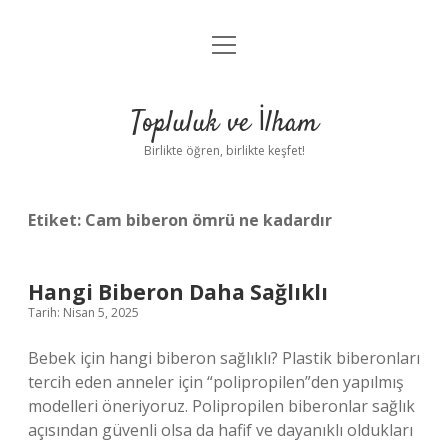
menüyü
Anasayfa
aç
Gizlilik Politikası
Topluluk ve İlham
Yasal Uyarı
Birlikte öğren, birlikte keşfet!
Hakkımızda
Etiket:
Cam biberon ömrü ne kadardır
Hangi Biberon Daha Sağlıklı
Tarih: Nisan 5, 2025
Bebek için hangi biberon sağlıklı? Plastik biberonları
tercih eden anneler için “polipropilen”den yapılmış
modelleri öneriyoruz. Polipropilen biberonlar sağlık
açısından güvenli olsa da hafif ve dayanıklı oldukları