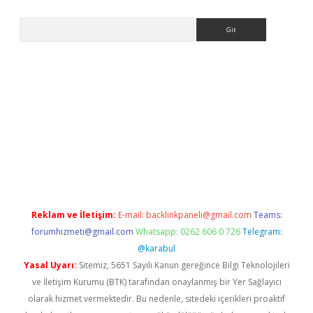
Arama
 giriş
Reklam ve İletişim:
E-mail:
backlinkpaneli@gmail.com
Teams:
forumhizmeti@gmail.com
Whatsapp: 0262 606 0 726
Telegram:
@karabul
Yasal Uyarı:
Sitemiz, 5651 Sayılı Kanun gereğince Bilgi Teknolojileri
ve İletişim Kurumu (BTK) tarafından onaylanmış bir Yer Sağlayıcı
olarak hizmet vermektedir. Bu nedenle, sitedeki içerikleri proaktif