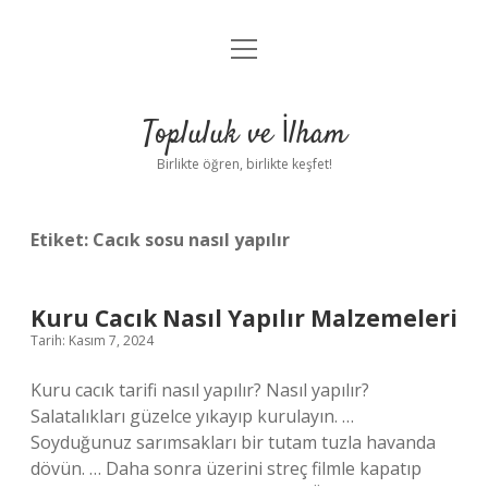
menüyü
Anasayfa
aç
Gizlilik Politikası
Topluluk ve İlham
Yasal Uyarı
Birlikte öğren, birlikte keşfet!
Hakkımızda
Etiket:
Cacık sosu nasıl yapılır
Kuru Cacık Nasıl Yapılır Malzemeleri
Tarih: Kasım 7, 2024
Kuru cacık tarifi nasıl yapılır? Nasıl yapılır?
Salatalıkları güzelce yıkayıp kurulayın. …
Soyduğunuz sarımsakları bir tutam tuzla havanda
dövün. … Daha sonra üzerini streç filmle kapatıp