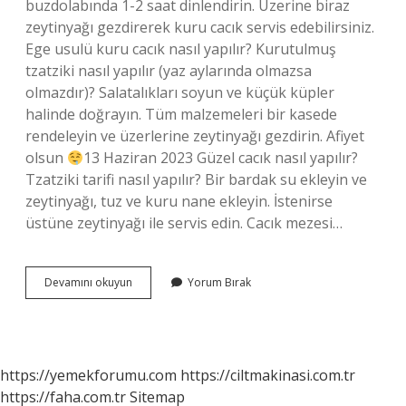
buzdolabında 1-2 saat dinlendirin. Üzerine biraz
zeytinyağı gezdirerek kuru cacık servis edebilirsiniz.
Ege usulü kuru cacık nasıl yapılır? Kurutulmuş
tzatziki nasıl yapılır (yaz aylarında olmazsa
olmazdır)? Salatalıkları soyun ve küçük küpler
halinde doğrayın. Tüm malzemeleri bir kasede
rendeleyin ve üzerlerine zeytinyağı gezdirin. Afiyet
olsun
13 Haziran 2023 Güzel cacık nasıl yapılır?
Tzatziki tarifi nasıl yapılır? Bir bardak su ekleyin ve
zeytinyağı, tuz ve kuru nane ekleyin. İstenirse
üstüne zeytinyağı ile servis edin. Cacık mezesi…
Kuru
Devamını okuyun
Yorum Bırak
Cacık
Nasıl
Yapılır
Malzemeleri
https://yemekforumu.com
https://ciltmakinasi.com.tr
https://faha.com.tr
Sitemap