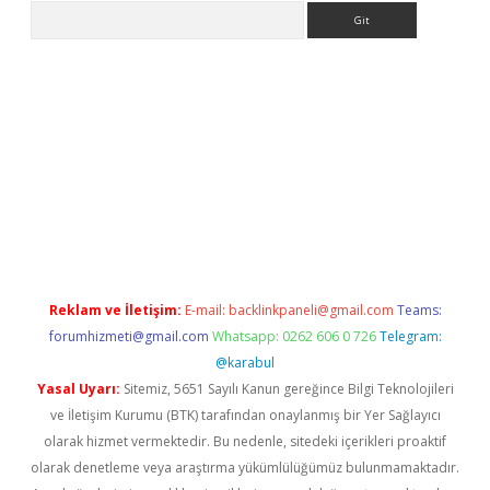
Arama
giriş
Reklam ve İletişim:
E-mail:
backlinkpaneli@gmail.com
Teams:
forumhizmeti@gmail.com
Whatsapp: 0262 606 0 726
Telegram:
@karabul
Yasal Uyarı:
Sitemiz, 5651 Sayılı Kanun gereğince Bilgi Teknolojileri
ve İletişim Kurumu (BTK) tarafından onaylanmış bir Yer Sağlayıcı
olarak hizmet vermektedir. Bu nedenle, sitedeki içerikleri proaktif
olarak denetleme veya araştırma yükümlülüğümüz bulunmamaktadır.