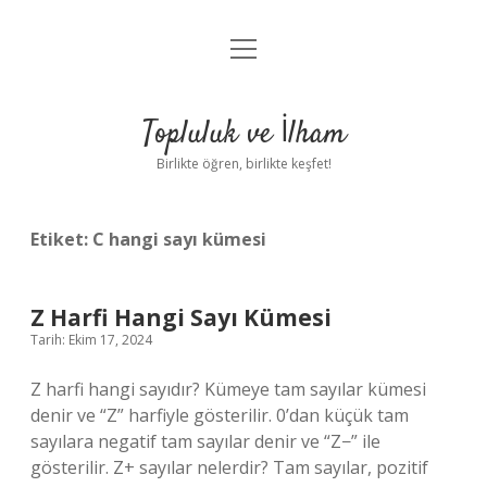
menüyü
Anasayfa
aç
Gizlilik Politikası
Topluluk ve İlham
Yasal Uyarı
Birlikte öğren, birlikte keşfet!
Hakkımızda
Etiket:
C hangi sayı kümesi
Z Harfi Hangi Sayı Kümesi
Tarih: Ekim 17, 2024
Z harfi hangi sayıdır? Kümeye tam sayılar kümesi
denir ve “Z” harfiyle gösterilir. 0’dan küçük tam
sayılara negatif tam sayılar denir ve “Z−” ile
gösterilir. Z+ sayılar nelerdir? Tam sayılar, pozitif