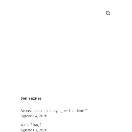
Sidebar
Son Yazılar
pia bella casino giriş
Avans hesap limiti neye göre belirlenir ?
Ağustos 4, 2026
4 kök 2 kaç ?
Ağustos 3, 2026