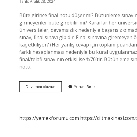
Tarih: Aralık 28, 2024
Büte girince final notu düşer mi? Bütünleme sınavına
girmeyenler büte girebilir mi? Kararlar her üniversite
üniversiteler, devamsızlık nedeniyle başarısız olmad
sınav, final sınavı gibidir. Final sınavına giremeyen 
kaç etkiliyor? (Her yanlış cevap için toplam puandan
farklı hesaplanması nedeniyle bu kural uygulanmaz.
final/telafi sınavının etkisi ise %70’tir. Bütünleme 
notu…
Büt
Devamını okuyun
Yorum Bırak
Final
Yerine
Geçer
Mi
https://yemekforumu.com
https://ciltmakinasi.com.t