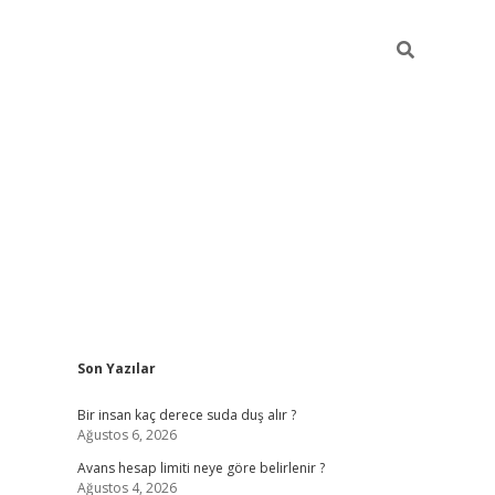
Sidebar
Son Yazılar
pia bella casino giriş
Bir insan kaç derece suda duş alır ?
Ağustos 6, 2026
Avans hesap limiti neye göre belirlenir ?
Ağustos 4, 2026