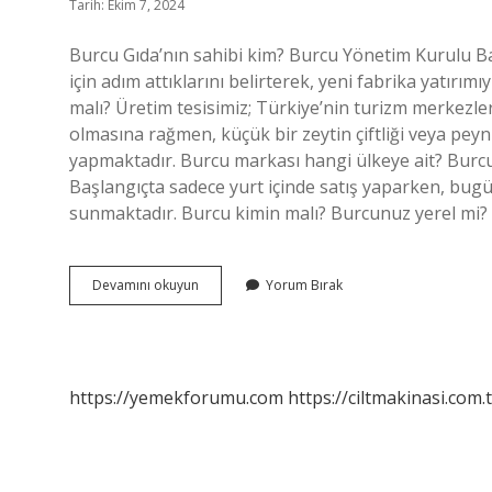
Tarih: Ekim 7, 2024
Burcu Gıda’nın sahibi kim? Burcu Yönetim Kurulu Ba
için adım attıklarını belirterek, yeni fabrika yatırı
malı? Üretim tesisimiz; Türkiye’nin turizm merkezle
olmasına rağmen, küçük bir zeytin çiftliği veya pey
yapmaktadır. Burcu markası hangi ülkeye ait? Burcu 
Başlangıçta sadece yurt içinde satış yaparken, bugü
sunmaktadır. Burcu kimin malı? Burcunuz yerel mi? 1
Burcu
Devamını okuyun
Yorum Bırak
Gıda
Kimin
https://yemekforumu.com
https://ciltmakinasi.com.t