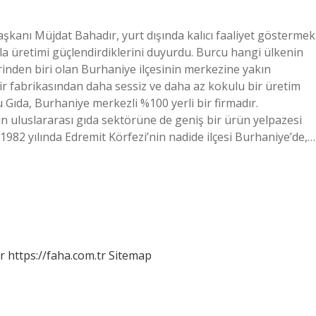
şkanı Müjdat Bahadır, yurt dışında kalıcı faaliyet göstermek
mıyla üretimi güçlendirdiklerini duyurdu. Burcu hangi ülkenin
rinden biri olan Burhaniye ilçesinin merkezine yakın
nir fabrikasından daha sessiz ve daha az kokulu bir üretim
Gıda, Burhaniye merkezli %100 yerli bir firmadır.
n uluslararası gıda sektörüne de geniş bir ürün yelpazesi
982 yılında Edremit Körfezi’nin nadide ilçesi Burhaniye’de,…
r
https://faha.com.tr
Sitemap