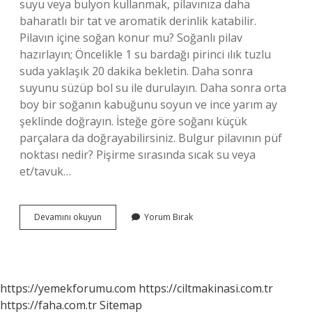
suyu veya bulyon kullanmak, pilavınıza daha
baharatlı bir tat ve aromatik derinlik katabilir.
Pilavın içine soğan konur mu? Soğanlı pilav
hazırlayın; Öncelikle 1 su bardağı pirinci ılık tuzlu
suda yaklaşık 20 dakika bekletin. Daha sonra
suyunu süzüp bol su ile durulayın. Daha sonra orta
boy bir soğanın kabuğunu soyun ve ince yarım ay
şeklinde doğrayın. İsteğe göre soğanı küçük
parçalara da doğrayabilirsiniz. Bulgur pilavının püf
noktası nedir? Pişirme sırasında sıcak su veya
et/tavuk…
Bulgur
Devamını okuyun
Yorum Bırak
Pilavina
Soğan
Konur
Mu
https://yemekforumu.com
https://ciltmakinasi.com.tr
https://faha.com.tr
Sitemap