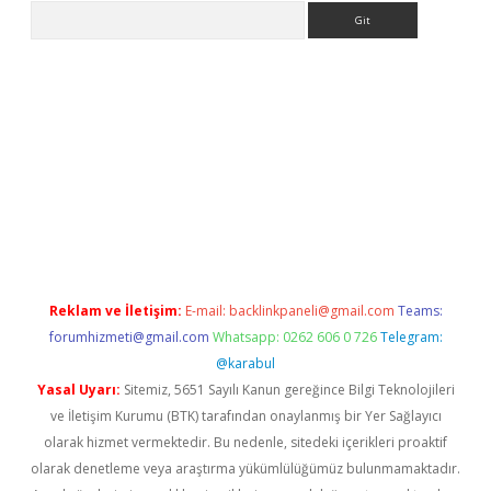
Arama
ş
Reklam ve İletişim:
E-mail:
backlinkpaneli@gmail.com
Teams:
forumhizmeti@gmail.com
Whatsapp: 0262 606 0 726
Telegram:
@karabul
Yasal Uyarı:
Sitemiz, 5651 Sayılı Kanun gereğince Bilgi Teknolojileri
ve İletişim Kurumu (BTK) tarafından onaylanmış bir Yer Sağlayıcı
olarak hizmet vermektedir. Bu nedenle, sitedeki içerikleri proaktif
olarak denetleme veya araştırma yükümlülüğümüz bulunmamaktadır.