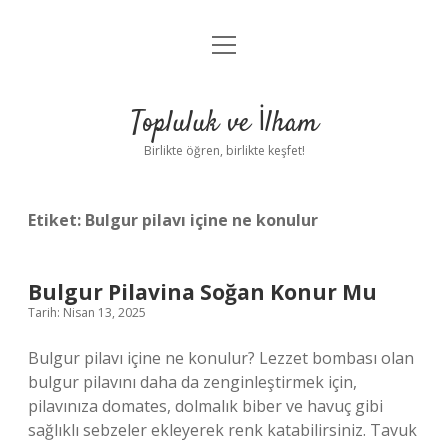
menüyü
Anasayfa
aç
Gizlilik Politikası
Topluluk ve İlham
Yasal Uyarı
Birlikte öğren, birlikte keşfet!
Hakkımızda
Etiket:
Bulgur pilavı içine ne konulur
Bulgur Pilavina Soğan Konur Mu
Tarih: Nisan 13, 2025
Bulgur pilavı içine ne konulur? Lezzet bombası olan
bulgur pilavını daha da zenginleştirmek için,
pilavınıza domates, dolmalık biber ve havuç gibi
sağlıklı sebzeler ekleyerek renk katabilirsiniz. Tavuk