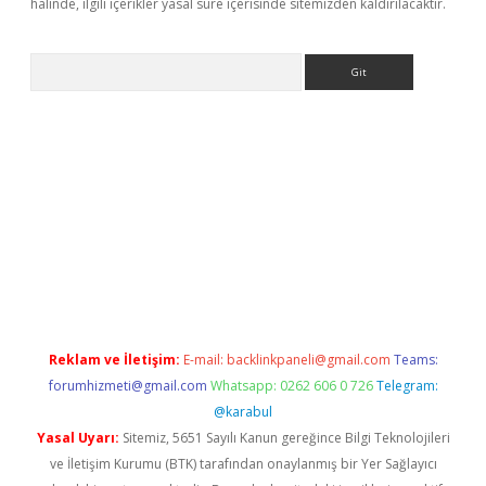
halinde, ilgili içerikler yasal süre içerisinde sitemizden kaldırılacaktır.
Arama
giriş
Reklam ve İletişim:
E-mail:
backlinkpaneli@gmail.com
Teams:
forumhizmeti@gmail.com
Whatsapp: 0262 606 0 726
Telegram:
@karabul
Yasal Uyarı:
Sitemiz, 5651 Sayılı Kanun gereğince Bilgi Teknolojileri
ve İletişim Kurumu (BTK) tarafından onaylanmış bir Yer Sağlayıcı