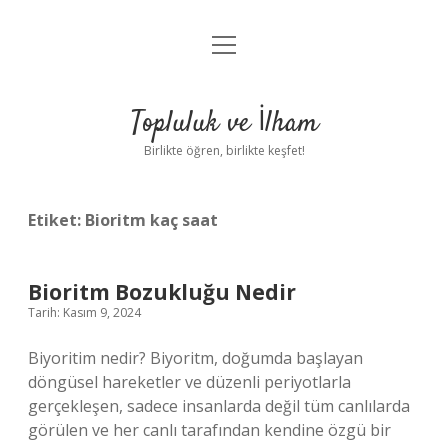
menüyü
Anasayfa
aç
Gizlilik Politikası
Topluluk ve İlham
Yasal Uyarı
Birlikte öğren, birlikte keşfet!
Hakkımızda
Etiket:
Bioritm kaç saat
Bioritm Bozukluğu Nedir
Tarih: Kasım 9, 2024
Biyoritim nedir? Biyoritm, doğumda başlayan
döngüsel hareketler ve düzenli periyotlarla
gerçekleşen, sadece insanlarda değil tüm canlılarda
görülen ve her canlı tarafından kendine özgü bir