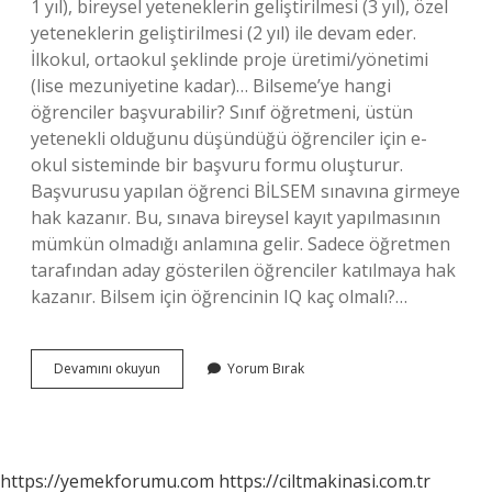
1 yıl), bireysel yeteneklerin geliştirilmesi (3 yıl), özel
yeteneklerin geliştirilmesi (2 yıl) ile devam eder.
İlkokul, ortaokul şeklinde proje üretimi/yönetimi
(lise mezuniyetine kadar)… Bilseme’ye hangi
öğrenciler başvurabilir? Sınıf öğretmeni, üstün
yetenekli olduğunu düşündüğü öğrenciler için e-
okul sisteminde bir başvuru formu oluşturur.
Başvurusu yapılan öğrenci BİLSEM sınavına girmeye
hak kazanır. Bu, sınava bireysel kayıt yapılmasının
mümkün olmadığı anlamına gelir. Sadece öğretmen
tarafından aday gösterilen öğrenciler katılmaya hak
kazanır. Bilsem için öğrencinin IQ kaç olmalı?…
Bi̇Lsem
Devamını okuyun
Yorum Bırak
Öğrencileri
Nasıl
Seçilir
https://yemekforumu.com
https://ciltmakinasi.com.tr