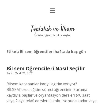
menüyü
Anasayfa
aç
Gizlilik Politikası
Topluluk ve İlham
Yasal Uyarı
Birlikte öğren, birlikte keşfet!
Hakkımızda
Etiket:
Bilsem öğrencileri haftada kaç gün
Bi̇Lsem Öğrencileri Nasıl Seçilir
Tarih: Ocak 21, 2025
Bilsem kazananlar kaç yıl eğitim veriyor?
BİLSEM’lerde eğitim süreci öğrencinin kuruma
kaydıyla başlar ve oryantasyon dersleri (40 saat
veya 2 ay), telafi dersleri (ilkokul sonuna kadar veya