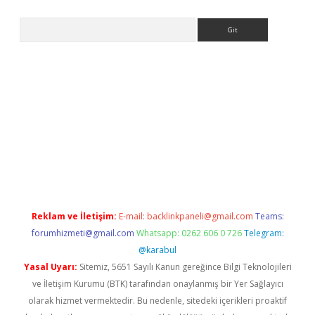
Arama
giriş
Reklam ve İletişim:
E-mail:
backlinkpaneli@gmail.com
Teams:
forumhizmeti@gmail.com
Whatsapp: 0262 606 0 726
Telegram:
@karabul
Yasal Uyarı:
Sitemiz, 5651 Sayılı Kanun gereğince Bilgi Teknolojileri
ve İletişim Kurumu (BTK) tarafından onaylanmış bir Yer Sağlayıcı
olarak hizmet vermektedir. Bu nedenle, sitedeki içerikleri proaktif