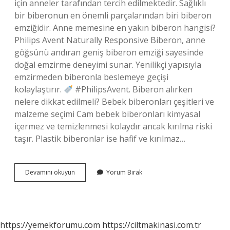
için anneler tarafından tercih edilmektedir. Sağlıklı
bir biberonun en önemli parçalarından biri biberon
emziğidir. Anne memesine en yakın biberon hangisi?
Philips Avent Naturally Responsive Biberon, anne
göğsünü andıran geniş biberon emziği sayesinde
doğal emzirme deneyimi sunar. Yenilikçi yapısıyla
emzirmeden biberonla beslemeye geçişi
kolaylaştırır.
#PhilipsAvent. Biberon alırken
nelere dikkat edilmeli? Bebek biberonları çeşitleri ve
malzeme seçimi Cam bebek biberonları kimyasal
içermez ve temizlenmesi kolaydır ancak kırılma riski
taşır. Plastik biberonlar ise hafif ve kırılmaz…
Hangi
Devamını okuyun
Yorum Bırak
Biberon
Daha
Sağlıklı
https://yemekforumu.com
https://ciltmakinasi.com.tr