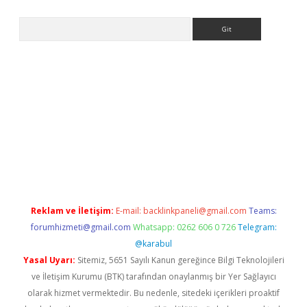
Arama
 giriş
Reklam ve İletişim:
E-mail:
backlinkpaneli@gmail.com
Teams:
forumhizmeti@gmail.com
Whatsapp: 0262 606 0 726
Telegram:
@karabul
Yasal Uyarı:
Sitemiz, 5651 Sayılı Kanun gereğince Bilgi Teknolojileri
ve İletişim Kurumu (BTK) tarafından onaylanmış bir Yer Sağlayıcı
olarak hizmet vermektedir. Bu nedenle, sitedeki içerikleri proaktif