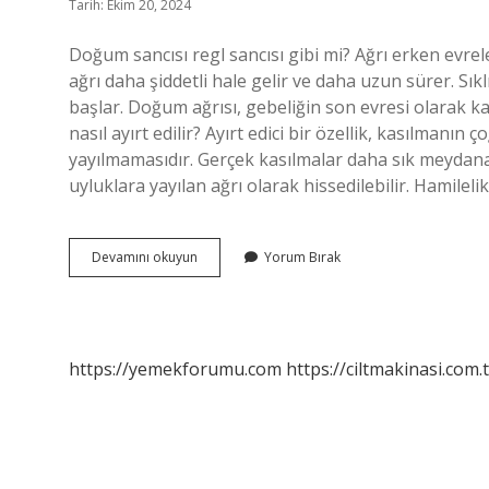
Tarih: Ekim 20, 2024
Doğum sancısı regl sancısı gibi mi? Ağrı erken evrele
ağrı daha şiddetli hale gelir ve daha uzun sürer. Sıkl
başlar. Doğum ağrısı, gebeliğin son evresi olarak ka
nasıl ayırt edilir? Ayırt edici bir özellik, kasılmanı
yayılmamasıdır. Gerçek kasılmalar daha sık meydana g
uyluklara yayılan ağrı olarak hissedilebilir. Hamile
Doğum
Devamını okuyun
Yorum Bırak
Sancisi
Adet
Sancisi
Gibi
Olur
https://yemekforumu.com
https://ciltmakinasi.com.t
Mu