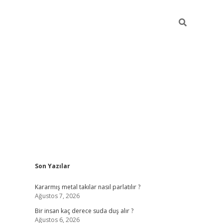
Sidebar
Son Yazılar
pia bella casino giriş
Kararmış metal takılar nasıl parlatılır ?
Ağustos 7, 2026
Bir insan kaç derece suda duş alır ?
Ağustos 6, 2026