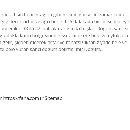
rde alt sırtta adet ağrısı gibi hissedilebilse de zamanla bu
ığı giderek artar ve ağrı her 3 ila 5 dakikada bir hissedilmeye
bul edilen 38 ila 42. haftalar arasında başlar. Doğum sancısı
n çoğunlukla karın bölgesinde hissedilmesi ve bele ve uyluklara
elir, şiddeti giderek artar ve rahatsızlıktan ziyade bele ve
likte bele vuran sancı doğum belirtisi mi? Doğum…
r
https://faha.com.tr
Sitemap