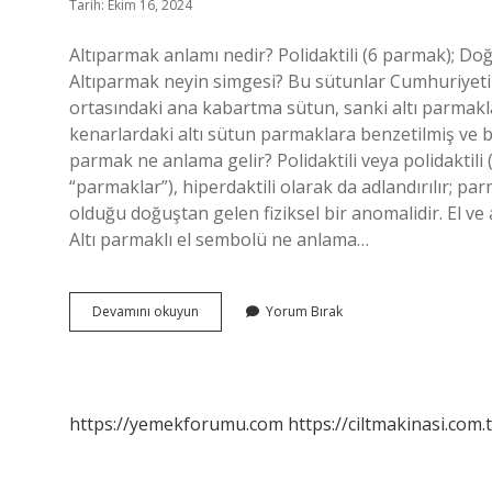
Tarih: Ekim 16, 2024
Altıparmak anlamı nedir? Polidaktili (6 parmak); D
Altıparmak neyin simgesi? Bu sütunlar Cumhuriyetin
ortasındaki ana kabartma sütun, sanki altı parmakla
kenarlardaki altı sütun parmaklara benzetilmiş ve bu
parmak ne anlama gelir? Polidaktili veya polidaktil
“parmaklar”), hiperdaktili olarak da adlandırılır; 
olduğu doğuştan gelen fiziksel bir anomalidir. El ve
Altı parmaklı el sembolü ne anlama…
Altı
Devamını okuyun
Yorum Bırak
Parmak
Ne
Anlama
Gelir
https://yemekforumu.com
https://ciltmakinasi.com.t