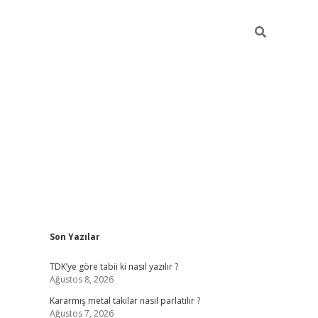
Sidebar
Son Yazılar
pia bella casino giriş
TDK’ye göre tabii ki nasıl yazılır ?
Ağustos 8, 2026
Kararmış metal takılar nasıl parlatılır ?
Ağustos 7, 2026