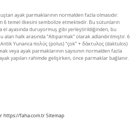
oğuştan ayak parmaklarının normalden fazla olmasıdır.
 6 temel ilkesini sembolize etmektedir. Bu sütunların
 el ayasında duruyormuş gibi yerleştirildiğinden, bu
 alan halk arasında “Altıparmak” olarak adlandırılmıştır. 6
i (Antik Yunanca πολύς (polus) “çok” + δάκτυλος (daktulos)
parmak veya ayak parmaklarının sayısının normalden fazla
 ayak yapıları rahimde gelişirken, önce parmaklar bağlanır.
r
https://faha.com.tr
Sitemap