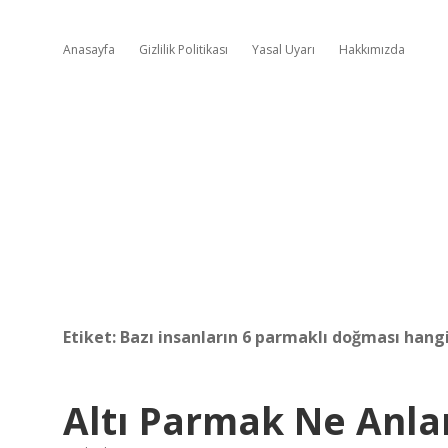
Anasayfa
Gizlilik Politikası
Yasal Uyarı
Hakkımızda
Etiket:
Bazı insanların 6 parmaklı doğması hang
Altı Parmak Ne Anla