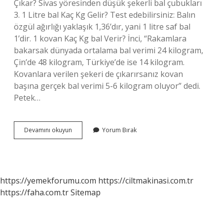
Çıkar? Sivas yöresinden düşük şekerli bal çubukları
3. 1 Litre bal Kaç Kg Gelir? Test edebilirsiniz: Balın
özgül ağırlığı yaklaşık 1,36’dır, yani 1 litre saf bal
1’dir. 1 kovan Kaç Kg bal Verir? İnci, “Rakamlara
bakarsak dünyada ortalama bal verimi 24 kilogram,
Çin’de 48 kilogram, Türkiye’de ise 14 kilogram.
Kovanlara verilen şekeri de çıkarırsanız kovan
başına gerçek bal verimi 5-6 kilogram oluyor” dedi.
Petek…
1
Devamını okuyun
Yorum Bırak
Petek
Bal
Kaç
Kg
Gelir
https://yemekforumu.com
https://ciltmakinasi.com.tr
https://faha.com.tr
Sitemap