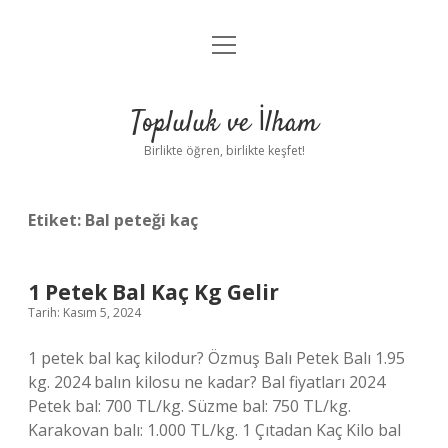
menüyü
Anasayfa
aç
Gizlilik Politikası
Topluluk ve İlham
Yasal Uyarı
Birlikte öğren, birlikte keşfet!
Hakkımızda
Etiket:
Bal peteği kaç
1 Petek Bal Kaç Kg Gelir
Tarih: Kasım 5, 2024
1 petek bal kaç kilodur? Özmuş Balı Petek Balı 1.95
kg. 2024 balın kilosu ne kadar? Bal fiyatları 2024
Petek bal: 700 TL/kg. Süzme bal: 750 TL/kg.
Karakovan balı: 1.000 TL/kg. 1 Çıtadan Kaç Kilo bal