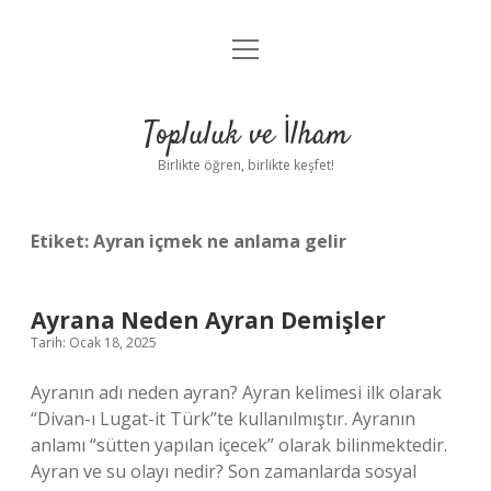
menüyü
Anasayfa
aç
Gizlilik Politikası
Topluluk ve İlham
Yasal Uyarı
Birlikte öğren, birlikte keşfet!
Hakkımızda
Etiket:
Ayran içmek ne anlama gelir
Ayrana Neden Ayran Demişler
Tarih: Ocak 18, 2025
Ayranın adı neden ayran? Ayran kelimesi ilk olarak
“Divan-ı Lugat-it Türk”te kullanılmıştır. Ayranın
anlamı “sütten yapılan içecek” olarak bilinmektedir.
Ayran ve su olayı nedir? Son zamanlarda sosyal