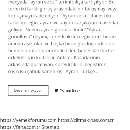
medyada “ayran ve su” terimi sıkça tartışılıyor. Bu
terim iki farklı görüş arasındaki bir tartışmayı veya
konuşmayı ifade ediyor. “Ayran ve su” ifadesi iki
farklı içeceğin, ayran ve suyun karşılaştırılmasından
geliyor. Neden ayran gönüllü denir? “Ayran
gönüllüsü” deyimi, sürekli fikrini değiştiren, birine
anında aşık olan ve başka birini gördüğünde onu
hemen unutan birini ifade eder. Genellikle flörtöz
erkekler için kullanılır. Anlamı: Kararlarının
arkasında durmayan, sürekli fikrini değiştiren,
coşkusu çabuk sönen kişi. Ayran Türkçe…
Ayrana
Devamını okuyun
Yorum Bırak
Neden
Ayran
Demişler
https://yemekforumu.com
https://ciltmakinasi.com.tr
https://faha.com.tr
Sitemap