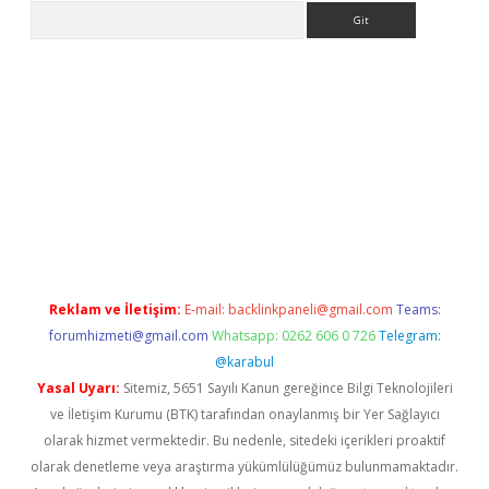
Arama
giriş
Reklam ve İletişim:
E-mail:
backlinkpaneli@gmail.com
Teams:
forumhizmeti@gmail.com
Whatsapp: 0262 606 0 726
Telegram:
@karabul
Yasal Uyarı:
Sitemiz, 5651 Sayılı Kanun gereğince Bilgi Teknolojileri
ve İletişim Kurumu (BTK) tarafından onaylanmış bir Yer Sağlayıcı
olarak hizmet vermektedir. Bu nedenle, sitedeki içerikleri proaktif
olarak denetleme veya araştırma yükümlülüğümüz bulunmamaktadır.