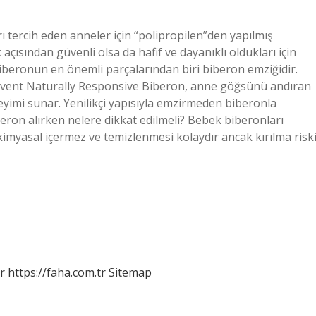
rı tercih eden anneler için “polipropilen”den yapılmış
açısından güvenli olsa da hafif ve dayanıklı oldukları için
 biberonun en önemli parçalarından biri biberon emziğidir.
Avent Naturally Responsive Biberon, anne göğsünü andıran
imi sunar. Yenilikçi yapısıyla emzirmeden biberonla
eron alırken nelere dikkat edilmeli? Bebek biberonları
imyasal içermez ve temizlenmesi kolaydır ancak kırılma risk
r
https://faha.com.tr
Sitemap