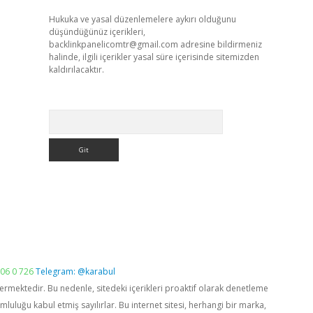
Hukuka ve yasal düzenlemelere aykırı olduğunu
düşündüğünüz içerikleri,
backlinkpanelicomtr@gmail.com
adresine bildirmeniz
halinde, ilgili içerikler yasal süre içerisinde sitemizden
kaldırılacaktır.
Arama
06 0 726
Telegram: @karabul
vermektedir. Bu nedenle, sitedeki içerikleri proaktif olarak denetleme
luğu kabul etmiş sayılırlar. Bu internet sitesi, herhangi bir marka,