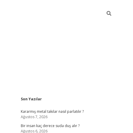
Sidebar
Son Yazılar
pia bella casino giriş
Kararmış metal takılar nasıl parlatılır ?
Ağustos 7, 2026
Bir insan kaç derece suda duş alır ?
Ağustos 6, 2026