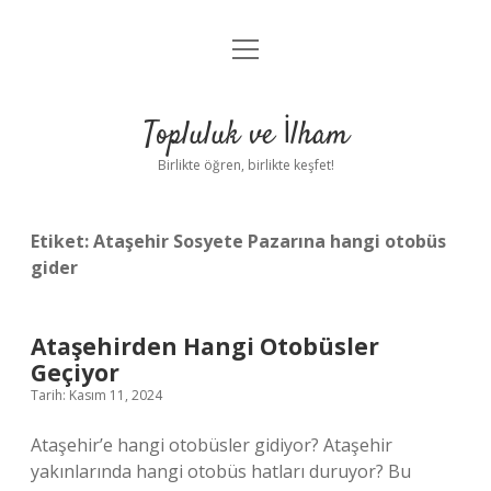
menüyü
Anasayfa
aç
Gizlilik Politikası
Topluluk ve İlham
Yasal Uyarı
Birlikte öğren, birlikte keşfet!
Hakkımızda
Etiket:
Ataşehir Sosyete Pazarına hangi otobüs
gider
Ataşehirden Hangi Otobüsler
Geçiyor
Tarih: Kasım 11, 2024
Ataşehir’e hangi otobüsler gidiyor? Ataşehir
yakınlarında hangi otobüs hatları duruyor? Bu