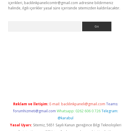
içerikleri,
backlinkpanelicomtr@gmail.com
adresine bildirmeniz
halinde, ilgili içerikler yasal süre içerisinde sitemizden kaldırılacaktır.
Arama
giriş
Reklam ve İletişim:
E-mail:
backlinkpaneli@gmail.com
Teams:
forumhizmeti@gmail.com
Whatsapp: 0262 606 0 726
Telegram:
@karabul
Yasal Uyarı:
Sitemiz, 5651 Sayılı Kanun gereğince Bilgi Teknolojileri