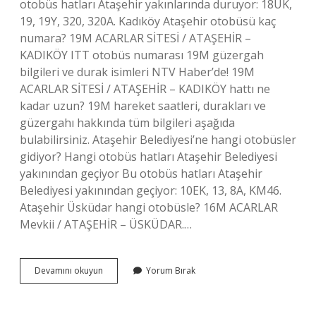
otobüs hatları Ataşehir yakınlarında duruyor: 18UK,
19, 19Y, 320, 320A. Kadıköy Ataşehir otobüsü kaç
numara? 19M ACARLAR SİTESİ / ATAŞEHİR –
KADIKÖY ITT otobüs numarası 19M güzergah
bilgileri ve durak isimleri NTV Haber’de! 19M
ACARLAR SİTESİ / ATAŞEHİR – KADIKÖY hattı ne
kadar uzun? 19M hareket saatleri, durakları ve
güzergahı hakkında tüm bilgileri aşağıda
bulabilirsiniz. Ataşehir Belediyesi’ne hangi otobüsler
gidiyor? Hangi otobüs hatları Ataşehir Belediyesi
yakınından geçiyor Bu otobüs hatları Ataşehir
Belediyesi yakınından geçiyor: 10EK, 13, 8A, KM46.
Ataşehir Üsküdar hangi otobüsle? 16M ACARLAR
Mevkii / ATAŞEHİR – ÜSKÜDAR.…
Ataşehirden
Devamını okuyun
Yorum Bırak
Hangi
Otobüsler
Geçiyor