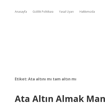
Anasayfa
Gizlilik Politikası
Yasal Uyarı
Hakkımızda
Etiket:
Ata altını mı tam altın mı
Ata Altın Almak Mant