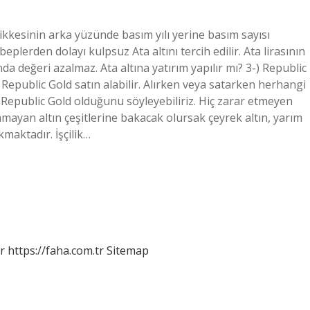
ikkesinin arka yüzünde basım yılı yerine basım sayısı
ebeplerden dolayı kulpsuz Ata altını tercih edilir. Ata lirasının
a değeri azalmaz. Ata altına yatırım yapılır mı? 3-) Republic
 Republic Gold satın alabilir. Alırken veya satarken herhangi
n Republic Gold olduğunu söyleyebiliriz. Hiç zarar etmeyen
ayan altın çeşitlerine bakacak olursak çeyrek altın, yarım
kmaktadır. İşçilik…
r
https://faha.com.tr
Sitemap