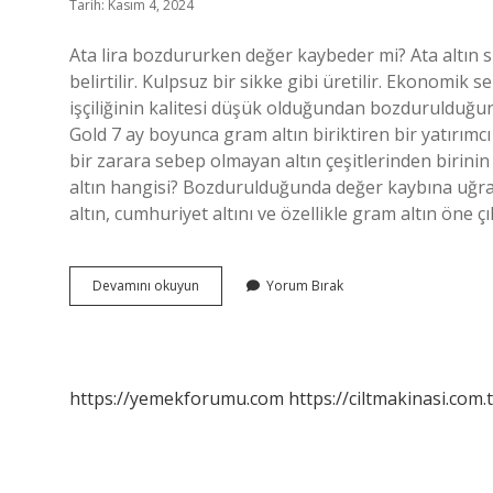
Tarih: Kasım 4, 2024
Ata lira bozdururken değer kaybeder mi? Ata altın s
belirtilir. Kulpsuz bir sikke gibi üretilir. Ekonomik s
işçiliğinin kalitesi düşük olduğundan bozdurulduğund
Gold 7 ay boyunca gram altın biriktiren bir yatırımcı
bir zarara sebep olmayan altın çeşitlerinden birini
altın hangisi? Bozdurulduğunda değer kaybına uğram
altın, cumhuriyet altını ve özellikle gram altın öne çı
Ata
Devamını okuyun
Yorum Bırak
Altın
Almak
Mantıklı
Mı
https://yemekforumu.com
https://ciltmakinasi.com.t