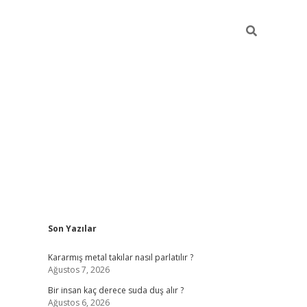
Sidebar
Son Yazılar
pia bella casino giriş
Kararmış metal takılar nasıl parlatılır ?
Ağustos 7, 2026
Bir insan kaç derece suda duş alır ?
Ağustos 6, 2026