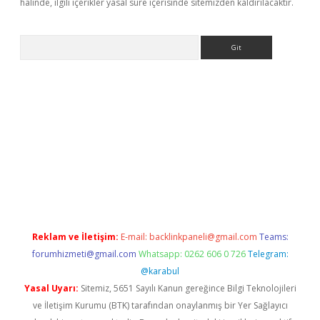
halinde, ilgili içerikler yasal süre içerisinde sitemizden kaldırılacaktır.
Arama
giriş
Reklam ve İletişim:
E-mail:
backlinkpaneli@gmail.com
Teams:
forumhizmeti@gmail.com
Whatsapp: 0262 606 0 726
Telegram:
@karabul
Yasal Uyarı:
Sitemiz, 5651 Sayılı Kanun gereğince Bilgi Teknolojileri
ve İletişim Kurumu (BTK) tarafından onaylanmış bir Yer Sağlayıcı