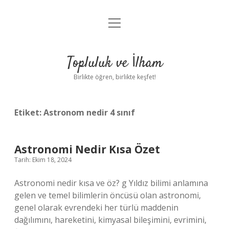
menüyü
Anasayfa
aç
Gizlilik Politikası
Topluluk ve İlham
Yasal Uyarı
Birlikte öğren, birlikte keşfet!
Hakkımızda
Etiket:
Astronom nedir 4 sınıf
Astronomi Nedir Kısa Özet
Tarih: Ekim 18, 2024
Astronomi nedir kısa ve öz? g Yıldız bilimi anlamına
gelen ve temel bilimlerin öncüsü olan astronomi,
genel olarak evrendeki her türlü maddenin
dağılımını, hareketini, kimyasal bileşimini, evrimini,