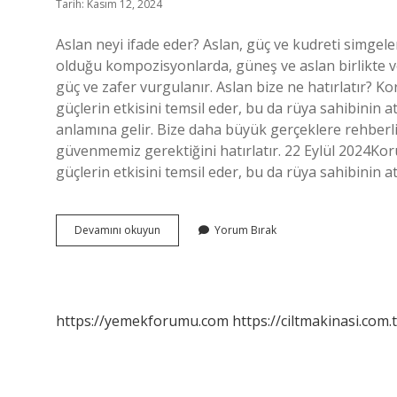
Tarih: Kasım 12, 2024
Aslan neyi ifade eder? Aslan, güç ve kudreti simgele
olduğu kompozisyonlarda, güneş ve aslan birlikte v
güç ve zafer vurgulanır. Aslan bize ne hatırlatır? K
güçlerin etkisini temsil eder, bu da rüya sahibinin a
anlamına gelir. Bize daha büyük gerçeklere rehberli
güvenmemiz gerektiğini hatırlatır. 22 Eylül 2024Kor
güçlerin etkisini temsil eder, bu da rüya sahibinin 
Aslan
Devamını okuyun
Yorum Bırak
Bize
Neyi
Çağrıştırıyor
https://yemekforumu.com
https://ciltmakinasi.com.t