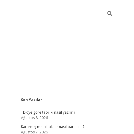
Sidebar
Son Yazılar
pia bella casino giriş
TDK’ye göre tabii ki nasıl yazılır ?
Ağustos 8, 2026
Kararmış metal takılar nasıl parlatılır ?
Ağustos 7, 2026