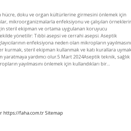
 hücre, doku ve organ kültürlerine girmesini önlemek için
nlar, mikroorganizmalarla enfeksiyonu ve çalışılan örnekleri
çin steril ekipman ve ortama uygulanan koruyucu
şekilde yönetilir: Tıbbi asepsi ve cerrahi asepsi. Aseptik
ağlayıcılarının enfeksiyona neden olan mikropların yayılmasın
ler kurmak, steril ekipman kullanmak ve katı kurallara uymak
m yaratmaya yardımcı olur.5 Mart 2024Aseptik teknik, sağlık
opların yayılmasını önlemek için kullandıkları bir…
r
https://faha.com.tr
Sitemap