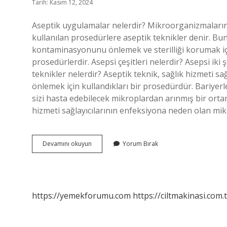
Tarih: Kasım 12, 2024
Aseptik uygulamalar nelerdir? Mikroorganizmaların
kullanılan prosedürlere aseptik teknikler denir. Bu
kontaminasyonunu önlemek ve sterilliği korumak i
prosedürlerdir. Asepsi çeşitleri nelerdir? Asepsi iki 
teknikler nelerdir? Aseptik teknik, sağlık hizmeti s
önlemek için kullandıkları bir prosedürdür. Bariyer
sizi hasta edebilecek mikroplardan arınmış bir orta
hizmeti sağlayıcılarının enfeksiyona neden olan mikr
Asepsi
Devamını okuyun
Yorum Bırak
Uygulamaları
Nelerdir
https://yemekforumu.com
https://ciltmakinasi.com.t