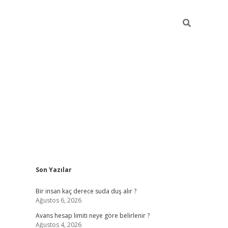
Sidebar
Son Yazılar
pia bella casino
Bir insan kaç derece suda duş alır ?
Ağustos 6, 2026
Avans hesap limiti neye göre belirlenir ?
Ağustos 4, 2026