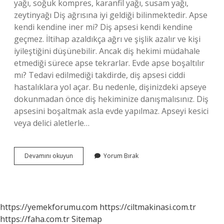
yağı, soğuk kompres, karanfil yağı, susam yağı,
zeytinyağı Diş ağrısına iyi geldiği bilinmektedir. Apse
kendi kendine iner mi? Diş apsesi kendi kendine
geçmez. İltihap azaldıkça ağrı ve şişlik azalır ve kişi
iyileştiğini düşünebilir. Ancak diş hekimi müdahale
etmediği sürece apse tekrarlar. Evde apse boşaltılır
mı? Tedavi edilmediği takdirde, diş apsesi ciddi
hastalıklara yol açar. Bu nedenle, dişinizdeki apseye
dokunmadan önce diş hekiminize danışmalısınız. Diş
apsesini boşaltmak asla evde yapılmaz. Apseyi kesici
veya delici aletlerle…
Apse
Devamını okuyun
Yorum Bırak
Ilaçsız
Nasıl
Geçer
https://yemekforumu.com
https://ciltmakinasi.com.tr
https://faha.com.tr
Sitemap