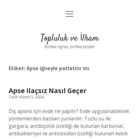
menüyü
Anasayfa
aç
Gizlilik Politikası
Topluluk ve İlham
Yasal Uyarı
Birlikte öğren, birlikte keşfet!
Hakkımızda
Etiket:
Apse iğneyle patlatılır mı
Apse Ilaçsız Nasıl Geçer
Tarih: Kasım 5, 2024
Diş apsesi için evde ne yapılır? Evde uygulanabilecek
yöntemlerden bazıları şunlardır: Tuzlu su ile
gargara, antibiyotik özelliği de bulunan karbonat,
antibakteriyel ve antioksidan özelliği bulunan kekik