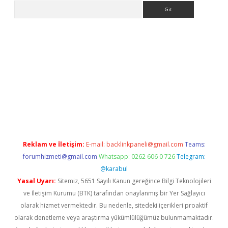
Arama
giriş
Reklam ve İletişim:
E-mail:
backlinkpaneli@gmail.com
Teams:
forumhizmeti@gmail.com
Whatsapp: 0262 606 0 726
Telegram:
@karabul
Yasal Uyarı:
Sitemiz, 5651 Sayılı Kanun gereğince Bilgi Teknolojileri
ve İletişim Kurumu (BTK) tarafından onaylanmış bir Yer Sağlayıcı
olarak hizmet vermektedir. Bu nedenle, sitedeki içerikleri proaktif
olarak denetleme veya araştırma yükümlülüğümüz bulunmamaktadır.