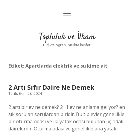
menüyü
Anasayfa
aç
Gizlilik Politikası
Topluluk ve İlham
Yasal Uyarı
Birlikte öğren, birlikte keşfet!
Hakkımızda
Etiket:
Apartlarda elektrik ve su kime ait
2 Artı Sıfır Daire Ne Demek
Tarih: Ekim 28, 2024
2 artı bir ev ne demek? 2+1 ev ne anlama geliyor? en
sık sorulan sorulardan biridir. Bu tip evler genellikle
bir oturma odası ve iki yatak odası bulunan üç odalı
dairelerdir. Oturma odası ve genellikle ana yatak