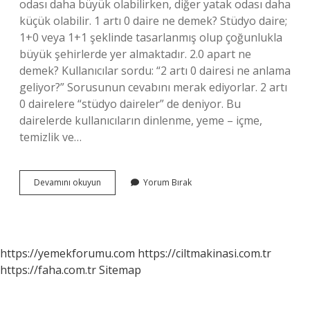
odası daha büyük olabilirken, diğer yatak odası daha
küçük olabilir. 1 artı 0 daire ne demek? Stüdyo daire;
1+0 veya 1+1 şeklinde tasarlanmış olup çoğunlukla
büyük şehirlerde yer almaktadır. 2.0 apart ne
demek? Kullanıcılar sordu: “2 artı 0 dairesi ne anlama
geliyor?” Sorusunun cevabını merak ediyorlar. 2 artı
0 dairelere “stüdyo daireler” de deniyor. Bu
dairelerde kullanıcıların dinlenme, yeme – içme,
temizlik ve…
2
Devamını okuyun
Yorum Bırak
Artı
Sıfır
Daire
Ne
Demek
https://yemekforumu.com
https://ciltmakinasi.com.tr
https://faha.com.tr
Sitemap