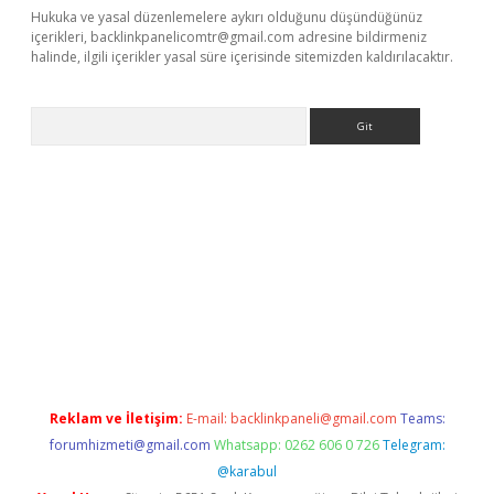
Hukuka ve yasal düzenlemelere aykırı olduğunu düşündüğünüz
içerikleri,
backlinkpanelicomtr@gmail.com
adresine bildirmeniz
halinde, ilgili içerikler yasal süre içerisinde sitemizden kaldırılacaktır.
Arama
giriş
Reklam ve İletişim:
E-mail:
backlinkpaneli@gmail.com
Teams:
forumhizmeti@gmail.com
Whatsapp: 0262 606 0 726
Telegram:
@karabul