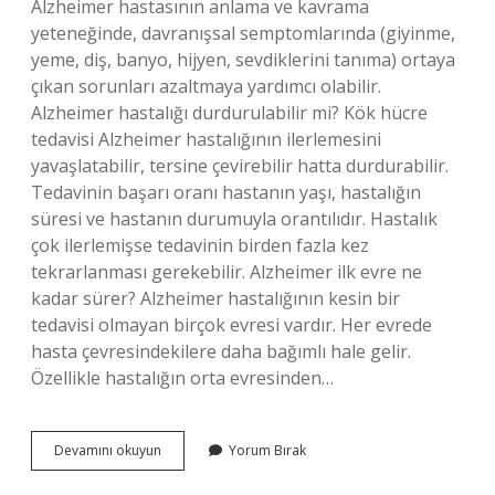
Alzheimer hastasının anlama ve kavrama
yeteneğinde, davranışsal semptomlarında (giyinme,
yeme, diş, banyo, hijyen, sevdiklerini tanıma) ortaya
çıkan sorunları azaltmaya yardımcı olabilir.
Alzheimer hastalığı durdurulabilir mi? Kök hücre
tedavisi Alzheimer hastalığının ilerlemesini
yavaşlatabilir, tersine çevirebilir hatta durdurabilir.
Tedavinin başarı oranı hastanın yaşı, hastalığın
süresi ve hastanın durumuyla orantılıdır. Hastalık
çok ilerlemişse tedavinin birden fazla kez
tekrarlanması gerekebilir. Alzheimer ilk evre ne
kadar sürer? Alzheimer hastalığının kesin bir
tedavisi olmayan birçok evresi vardır. Her evrede
hasta çevresindekilere daha bağımlı hale gelir.
Özellikle hastalığın orta evresinden…
Alzheimer
Devamını okuyun
Yorum Bırak
Başlangıcı
Durdurulabilir