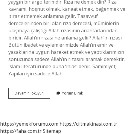
yaygın bir argo terimdir. Rıza ne demek din? Rıza
kavramı, hoşnut olmak, kanaat etmek, beğenmek ve
itiraz etmemek anlamına gelir. Tasavvuf
derecelerinden biri olan rıza derecesi, müminlerin
ulaşmaya çalıştığı Allah rızasının anahtarlarından
biridir. Allah’ın rızası ne anlama gelir? Allah’ın rızası;
Bütün ibadet ve eylemlerimizde Allah’ın emir ve
yasaklarına uygun hareket etmek ve yaptıklarımızın
sonucunda sadece Allah’ın rızasını aramak demektir.
İslam literatüründe buna ‘ihlas’ denir. Samimiyet;
Yapılan işin sadece Allah…
Ya
Devamını okuyun
Yorum Bırak
Rıza
Ne
Demek
https://yemekforumu.com
https://ciltmakinasi.com.tr
https://faha.com.tr
Sitemap