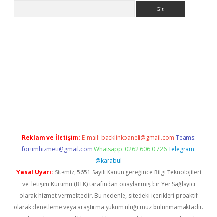
Arama
giriş
Reklam ve İletişim:
E-mail:
backlinkpaneli@gmail.com
Teams:
forumhizmeti@gmail.com
Whatsapp: 0262 606 0 726
Telegram:
@karabul
Yasal Uyarı:
Sitemiz, 5651 Sayılı Kanun gereğince Bilgi Teknolojileri
ve İletişim Kurumu (BTK) tarafından onaylanmış bir Yer Sağlayıcı
olarak hizmet vermektedir. Bu nedenle, sitedeki içerikleri proaktif
olarak denetleme veya araştırma yükümlülüğümüz bulunmamaktadır.