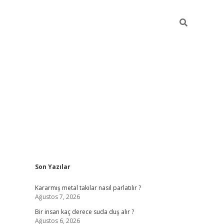
Sidebar
Son Yazılar
pia bella casino giriş
Kararmış metal takılar nasıl parlatılır ?
Ağustos 7, 2026
Bir insan kaç derece suda duş alır ?
Ağustos 6, 2026