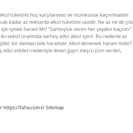
lkol tüketimi hoş karşılanmaz ve mümkünse kaçınılmalıdır.
k kadar az miktarda alkol tüketimi caizdir. Ne az ne de çok
içki içmek haram Mı? “Sarhoşluk veren her şeyden kaçının.”
iki-sekiz) oranında sarhoş edici alkol içerir. Bu nedenle az
eğildir; bir damlası bile haramdır. Alkol denemek haram mıdır?
 edici etkileri nedeniyle dinen gayri meşru (izin verilen,
r
https://faha.com.tr
Sitemap