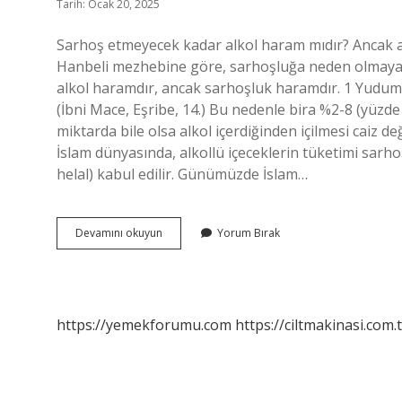
Tarih: Ocak 20, 2025
Sarhoş etmeyecek kadar alkol haram mıdır? Ancak a
Hanbeli mezhebine göre, sarhoşluğa neden olmayaca
alkol haramdır, ancak sarhoşluk haramdır. 1 Yudum 
(İbni Mace, Eşribe, 14.) Bu nedenle bira %2-8 (yüzde 
miktarda bile olsa alkol içerdiğinden içilmesi caiz d
İslam dünyasında, alkollü içeceklerin tüketimi sarhoş
helal) kabul edilir. Günümüzde İslam…
Sarhoş
Devamını okuyun
Yorum Bırak
Etmeyen
Alkol
Haram
Mı
https://yemekforumu.com
https://ciltmakinasi.com.t