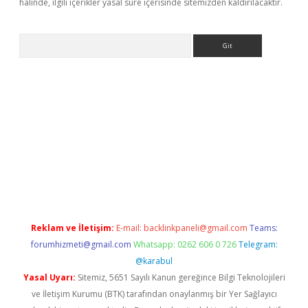
halinde, ilgili içerikler yasal süre içerisinde sitemizden kaldırılacaktır.
Arama
giriş
Reklam ve İletişim:
E-mail:
backlinkpaneli@gmail.com
Teams:
forumhizmeti@gmail.com
Whatsapp: 0262 606 0 726
Telegram:
@karabul
Yasal Uyarı:
Sitemiz, 5651 Sayılı Kanun gereğince Bilgi Teknolojileri
ve İletişim Kurumu (BTK) tarafından onaylanmış bir Yer Sağlayıcı