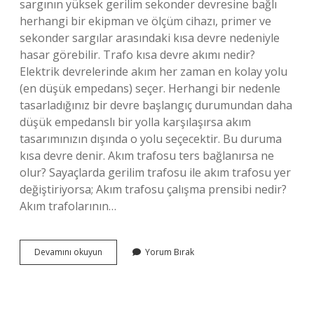
sargının yüksek gerilim sekonder devresine bağlı
herhangi bir ekipman ve ölçüm cihazı, primer ve
sekonder sargılar arasındaki kısa devre nedeniyle
hasar görebilir. Trafo kısa devre akımı nedir?
Elektrik devrelerinde akım her zaman en kolay yolu
(en düşük empedans) seçer. Herhangi bir nedenle
tasarladığınız bir devre başlangıç ​​durumundan daha
düşük empedanslı bir yolla karşılaşırsa akım
tasarımınızın dışında o yolu seçecektir. Bu duruma
kısa devre denir. Akım trafosu ters bağlanırsa ne
olur? Sayaçlarda gerilim trafosu ile akım trafosu yer
değiştiriyorsa; Akım trafosu çalışma prensibi nedir?
Akım trafolarının…
Akım
Devamını okuyun
Yorum Bırak
Trafosu
Neden
Kısa
Devre