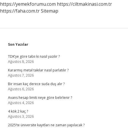
Edilir
https://yemekforumu.com
https://ciltmakinasi.com.tr
https://faha.com.tr
Sitemap
Sidebar
Son Yazılar
TDK’ye göre tabii ki nasıl yazılır ?
Ağustos 8, 2026
Kararmış metal takılar nasıl parlatılır ?
Ağustos 7, 2026
Bir insan kaç derece suda duş alır ?
Ağustos 6, 2026
Avans hesap limiti neye göre belirlenir ?
Ağustos 4, 2026
4 kök 2 kaç ?
Ağustos 3, 2026
2025’te üniversite kayıtları ne zaman yapılacak ?