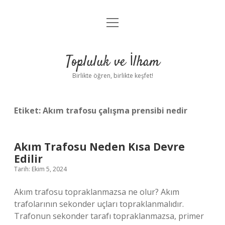
menüyü
Anasayfa
aç
Gizlilik Politikası
Topluluk ve İlham
Yasal Uyarı
Birlikte öğren, birlikte keşfet!
Hakkımızda
Etiket:
Akım trafosu çalışma prensibi nedir
Akım Trafosu Neden Kısa Devre
Edilir
Tarih: Ekim 5, 2024
Akım trafosu topraklanmazsa ne olur? Akım
trafolarının sekonder uçları topraklanmalıdır.
Trafonun sekonder tarafı topraklanmazsa, primer