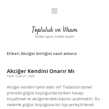
menüyü
Anasayfa
aç
Gizlilik Politikası
Topluluk ve İlham
Yasal Uyarı
Birlikte öğren, birlikte keşfet!
Hakkımızda
Etiket:
Akciğer bittiğini nasıl anlarız
Akciğer Kendini Onarır Mı
Tarih: Ocak 21, 2025
Akciğer kendini tamir eder mi? Tedavinin temel
prensibi göğüs boşluğunda biriken havayı
boşaltmak ve akciğerlerdeki basıncı azaltmaktır. Bu
nedenle göğüs boşluğuna bir tüp yerleştirilerek