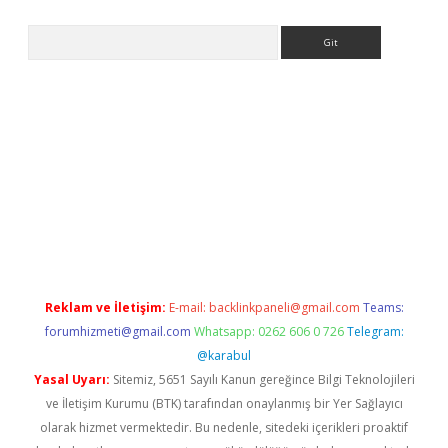
Arama
giriş
Reklam ve İletişim:
E-mail:
backlinkpaneli@gmail.com
Teams:
forumhizmeti@gmail.com
Whatsapp: 0262 606 0 726
Telegram:
@karabul
Yasal Uyarı:
Sitemiz, 5651 Sayılı Kanun gereğince Bilgi Teknolojileri
ve İletişim Kurumu (BTK) tarafından onaylanmış bir Yer Sağlayıcı
olarak hizmet vermektedir. Bu nedenle, sitedeki içerikleri proaktif