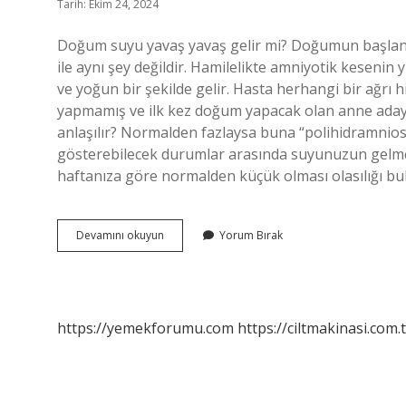
Tarih: Ekim 24, 2024
Doğum suyu yavaş yavaş gelir mi? Doğumun başla
ile aynı şey değildir. Hamilelikte amniyotik kesenin y
ve yoğun bir şekilde gelir. Hasta herhangi bir ağrı
yapmamış ve ilk kez doğum yapacak olan anne adayı 
anlaşılır? Normalden fazlaysa buna “polihidramnios” 
gösterebilecek durumlar arasında suyunuzun gelmes
haftanıza göre normalden küçük olması olasılığı b
Bebeğin
Devamını okuyun
Yorum Bırak
Suyu
Yavaş
Yavaş
Gelir
Mi
https://yemekforumu.com
https://ciltmakinasi.com.t