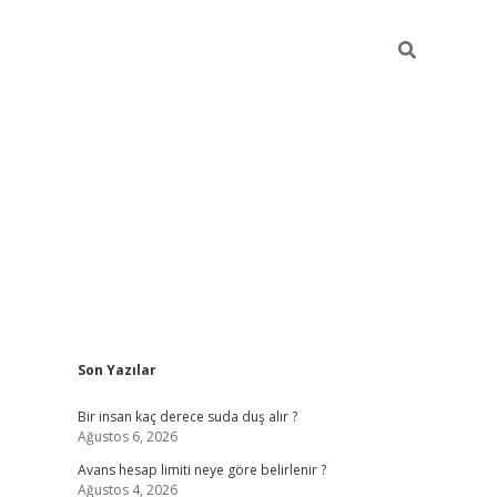
Sidebar
Son Yazılar
pia bella casi
Bir insan kaç derece suda duş alır ?
Ağustos 6, 2026
Avans hesap limiti neye göre belirlenir ?
Ağustos 4, 2026