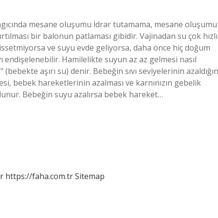
ngıcında mesane oluşumu İdrar tutamama, mesane oluşumu
ırtılması bir balonun patlaması gibidir. Vajinadan su çok hızlı
 hissetmiyorsa ve suyu evde geliyorsa, daha önce hiç doğum
endişelenebilir. Hamilelikte suyun az az gelmesi nasıl
(bebekte aşırı su) denir. Bebeğin sıvı seviyelerinin azaldığın
i, bebek hareketlerinin azalması ve karnınızın gebelik
ulunur. Bebeğin suyu azalırsa bebek hareket…
r
https://faha.com.tr
Sitemap