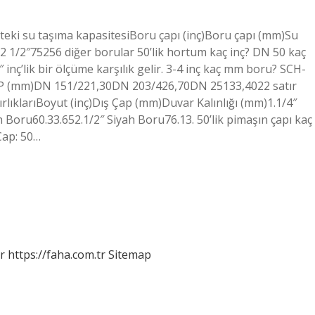
tteki su taşıma kapasitesiBoru çapı (inç)Boru çapı (mm)Su
2 1/2″75256 diğer borular 50’lik hortum kaç inç? DN 50 kaç
1/2″ inç’lik bir ölçüme karşılık gelir. 3-4 inç kaç mm boru? SCH-
(mm)DN 151/221,30DN 203/426,70DN 25133,4022 satır
ırlıklarıBoyut (inç)Dış Çap (mm)Duvar Kalınlığı (mm)1.1/4″
 Boru60.33.652.1/2″ Siyah Boru76.13. 50’lik pimaşın çapı kaç
Çap: 50…
r
https://faha.com.tr
Sitemap