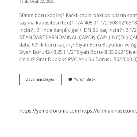
Tarih: Ocak 22, 2025
50mm boru kaç inç? Farklı çaplardaki boruların saa
taşıma kapasitesi (ton)1 1/4″405.01 1/2″508.02″6318
inçtir? : 2″ inç’e karşılık gelir. DN 65 kaç inçtir? : 2 
STANDARTLARNOMİNAL ÇAPDİŞ ÇAPI (INC)DIŞ ÇAP 
daha 60’lık boru kaç inç? Siyah Boru Boyutları ve Ağ
Siyah Boru42.43.251.1/2″ Siyah Boru48.33.252″ Siyah
cm’dir? Fırat Dubleks PVC Atık Su Borusu 50/2000 (
50
Devamını okuyun
Yorum Bırak
Lik
Demir
Boru
Kaç
Inç
https://yemekforumu.com
https://ciltmakinasi.com.t