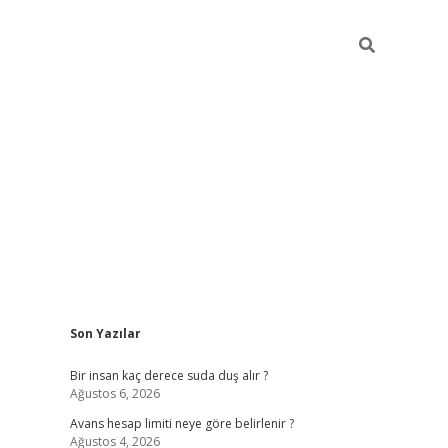
Sidebar
Son Yazılar
pia bella casino giriş
Bir insan kaç derece suda duş alır ?
Ağustos 6, 2026
Avans hesap limiti neye göre belirlenir ?
Ağustos 4, 2026