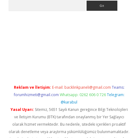
Arama
giriş
Reklam ve İletişim:
E-mail:
backlinkpaneli@gmail.com
Teams:
forumhizmeti@gmail.com
Whatsapp: 0262 606 0 726
Telegram:
@karabul
Yasal Uyarı:
Sitemiz, 5651 Sayılı Kanun gereğince Bilgi Teknolojileri
ve İletişim Kurumu (BTK) tarafından onaylanmış bir Yer Sağlayıcı
olarak hizmet vermektedir. Bu nedenle, sitedeki içerikleri proaktif
olarak denetleme veya araştırma yükümlülüğümüz bulunmamaktadır.