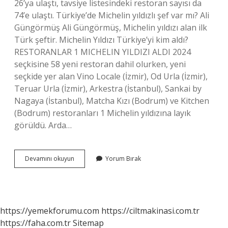
26’ya ulaştı, tavsiye listesindeki restoran sayısı da
74’e ulaştı. Türkiye’de Michelin yıldızlı şef var mı? Ali
Güngörmüş Ali Güngörmüş, Michelin yıldızı alan ilk
Türk şeftir. Michelin Yıldızı Türkiye’yi kim aldı?
RESTORANLAR 1 MICHELIN YILDIZI ALDI 2024
seçkisine 58 yeni restoran dahil olurken, yeni
seçkide yer alan Vino Locale (İzmir), Od Urla (İzmir),
Teruar Urla (İzmir), Arkestra (İstanbul), Sankai by
Nagaya (İstanbul), Matcha Kızı (Bodrum) ve Kitchen
(Bodrum) restoranları 1 Michelin yıldızına layık
görüldü. Arda…
Michelin
Devamını okuyun
Yorum Bırak
Yıldızı
Türkiyede
Var
Mı
https://yemekforumu.com
https://ciltmakinasi.com.tr
https://faha.com.tr
Sitemap