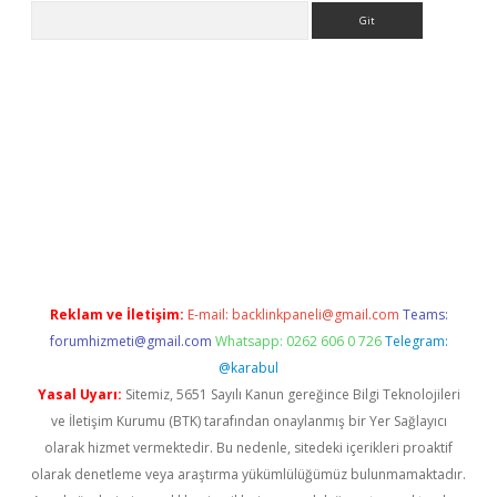
Arama
giriş
Reklam ve İletişim:
E-mail:
backlinkpaneli@gmail.com
Teams:
forumhizmeti@gmail.com
Whatsapp: 0262 606 0 726
Telegram:
@karabul
Yasal Uyarı:
Sitemiz, 5651 Sayılı Kanun gereğince Bilgi Teknolojileri
ve İletişim Kurumu (BTK) tarafından onaylanmış bir Yer Sağlayıcı
olarak hizmet vermektedir. Bu nedenle, sitedeki içerikleri proaktif
olarak denetleme veya araştırma yükümlülüğümüz bulunmamaktadır.