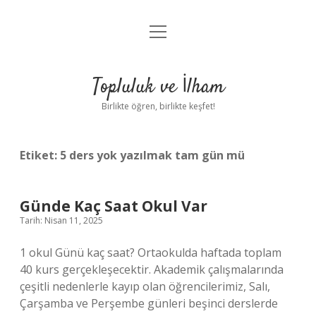
menüyü
Anasayfa
aç
Gizlilik Politikası
Topluluk ve İlham
Yasal Uyarı
Birlikte öğren, birlikte keşfet!
Hakkımızda
Etiket:
5 ders yok yazılmak tam gün mü
Günde Kaç Saat Okul Var
Tarih: Nisan 11, 2025
1 okul Günü kaç saat? Ortaokulda haftada toplam
40 kurs gerçekleşecektir. Akademik çalışmalarında
çeşitli nedenlerle kayıp olan öğrencilerimiz, Salı,
Çarşamba ve Perşembe günleri beşinci derslerde