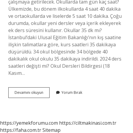
çalışmaya getirilecek. Okullarda tam gün kaç saat?
Ülkemizde, bu dönem ilkokullarda 4 saat 40 dakika
ve ortaokullarda ve liselerde 5 saat 10 dakika. Çoğu
durumda, okullar yeni dersler veya içerik ekleyerek
ek ders süresini kullanır. Okullar 35 dk mı?
İstanbul’daki Ulusal Eğitim Bakanlığı’nın kış saatine
ilişkin talimatlara göre, kurs saatleri 35 dakikaya
düşürüldü. 34 okul bölgesinde 34 bölgede 40
dakikalık okul okulu 35 dakikaya indirildi. 2024 ders
saatleri değişti mi? Okul Dersleri Bildirgesi (18
Kasım…
Günde
Devamını okuyun
Yorum Bırak
Kaç
Saat
Okul
Var
https://yemekforumu.com
https://ciltmakinasi.com.tr
https://faha.com.tr
Sitemap