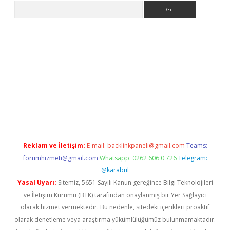
Arama
giriş
Reklam ve İletişim:
E-mail:
backlinkpaneli@gmail.com
Teams:
forumhizmeti@gmail.com
Whatsapp: 0262 606 0 726
Telegram:
@karabul
Yasal Uyarı:
Sitemiz, 5651 Sayılı Kanun gereğince Bilgi Teknolojileri
ve İletişim Kurumu (BTK) tarafından onaylanmış bir Yer Sağlayıcı
olarak hizmet vermektedir. Bu nedenle, sitedeki içerikleri proaktif
olarak denetleme veya araştırma yükümlülüğümüz bulunmamaktadır.