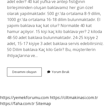
adet eder? 40 kat yufka ve antep fıstığının
birleşiminden oluşan baklavamız her gün özel
olarak yapılmaktadır. 500 gr.’da ortalama 8-9 dilim,
1000 gr.’da ortalama 16-18 dilim bulunmaktadır. El
yapımı baklava kaç kat olur? Normalde 40 kat
hamur açılıyor. 15 kişi kaç kilo baklava yer? 2 kiloda
48-50 adet baklava bulunmaktadır. 24-25 kişiye 2
adet, 15-17 kişiye 3 adet baklava servis edebilirsiniz.
50 Dilim baklava Kaç kilo Gelir? Bu, müşterilerin
ihtiyaçlarına ve…
1
Devamını okuyun
Yorum Bırak
Kilo
Undan
Ne
Kadar
Baklava
https://yemekforumu.com
https://ciltmakinasi.com.tr
Çıkar
https://faha.com.tr
Sitemap