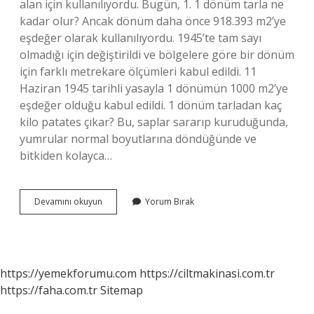
alan için kullanılıyordu. Bugün, 1. 1 dönüm tarla ne
kadar olur? Ancak dönüm daha önce 918.393 m2’ye
eşdeğer olarak kullanılıyordu. 1945’te tam sayı
olmadığı için değiştirildi ve bölgelere göre bir dönüm
için farklı metrekare ölçümleri kabul edildi. 11
Haziran 1945 tarihli yasayla 1 dönümün 1000 m2’ye
eşdeğer olduğu kabul edildi. 1 dönüm tarladan kaç
kilo patates çıkar? Bu, saplar sararıp kuruduğunda,
yumrular normal boyutlarına döndüğünde ve
bitkiden kolayca…
1
Devamını okuyun
Yorum Bırak
Dönüm
Tarla
Kaç
Kilo
https://yemekforumu.com
https://ciltmakinasi.com.tr
https://faha.com.tr
Sitemap