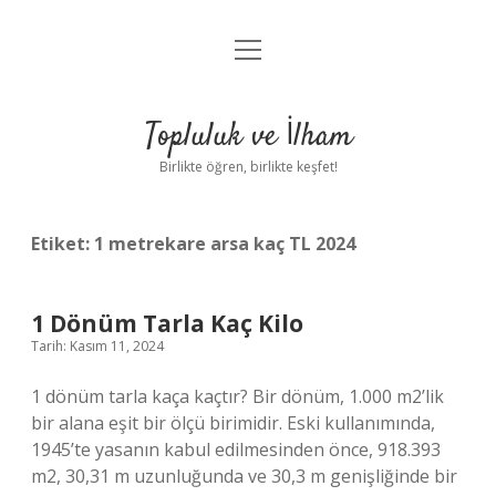
menüyü
Anasayfa
aç
Gizlilik Politikası
Topluluk ve İlham
Yasal Uyarı
Birlikte öğren, birlikte keşfet!
Hakkımızda
Etiket:
1 metrekare arsa kaç TL 2024
1 Dönüm Tarla Kaç Kilo
Tarih: Kasım 11, 2024
1 dönüm tarla kaça kaçtır? Bir dönüm, 1.000 m2’lik
bir alana eşit bir ölçü birimidir. Eski kullanımında,
1945’te yasanın kabul edilmesinden önce, 918.393
m2, 30,31 m uzunluğunda ve 30,3 m genişliğinde bir